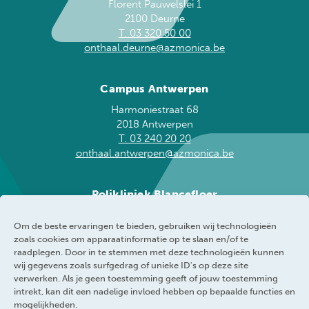
Florent Pauwelslei 1
2100 Deurne
T. 03 320 50 00
onthaal.deurne@azmonica.be
Campus Antwerpen
Harmoniestraat 68
2018 Antwerpen
T. 03 240 20 20
onthaal.antwerpen@azmonica.be
Polikliniek Blancefloer
Blancefloerlaan 153
Om de beste ervaringen te bieden, gebruiken wij technologieën
2050 Antwerpen
zoals cookies om apparaatinformatie op te slaan en/of te
T. 03 240 20 60
raadplegen. Door in te stemmen met deze technologieën kunnen
blancefloer@azmonica.be
wij gegevens zoals surfgedrag of unieke ID's op deze site
verwerken. Als je geen toestemming geeft of jouw toestemming
intrekt, kan dit een nadelige invloed hebben op bepaalde functies en
mogelijkheden.