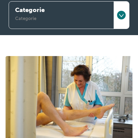
Categorie
Admin & ICT
Arts
Facilitair
Jobstudent
Leiding & staf
Paramedici