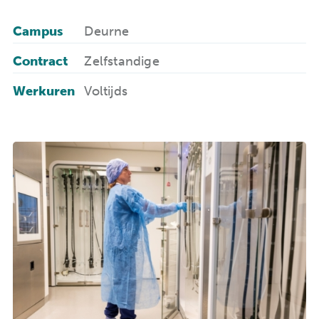
Campus
Deurne
Contract
Zelfstandige
Werkuren
Voltijds