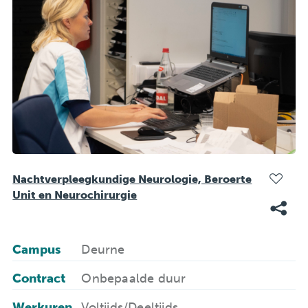
Nachtverpleegkundige Neurologie, Beroerte
Unit en Neurochirurgie
Campus
Deurne
Contract
Onbepaalde duur
Werkuren
Voltijds/Deeltijds