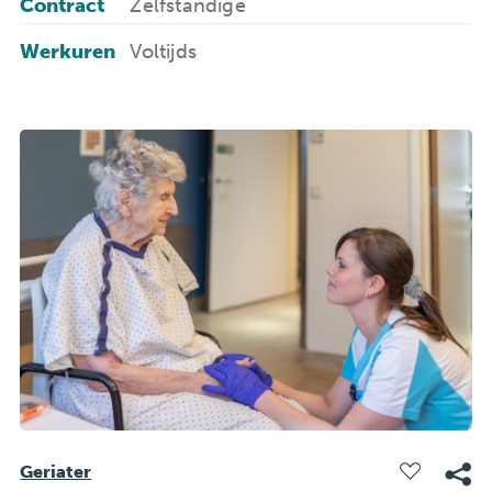
Contract
Zelfstandige
Werkuren
Voltijds
Geriater