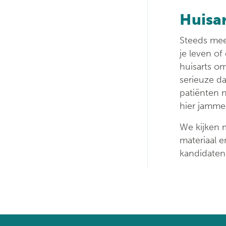
Huisa
Steeds mee
je leven of
huisarts o
serieuze da
patiënten 
hier jammer
We kijken 
materiaal 
kandidaten