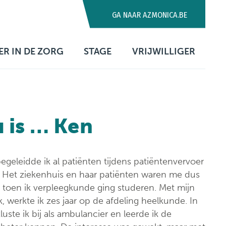
GA NAAR AZMONICA.BE
R IN DE ZORG
STAGE
VRIJWILLIGER
u is … Ken
egeleidde ik al patiënten tijdens patiëntenvervoer
. Het ziekenhuis en haar patiënten waren me dus
toen ik verpleegkunde ging studeren. Met mijn
, werkte ik zes jaar op de afdeling heelkunde. In
uste ik bij als ambulancier en leerde ik de