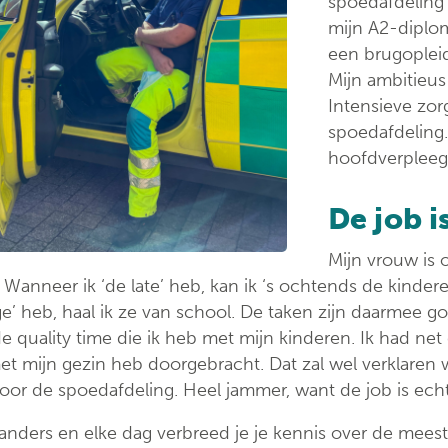
spoedafdeling
mijn A2-diplom
een brugoplei
Mijn ambitieus
Intensieve zor
spoedafdeling.
hoofdverpleeg
De job i
Mijn vrouw is 
. Wanneer ik ‘de late’ heb, kan ik ‘s ochtends de kind
ge’ heb, haal ik ze van school. De taken zijn daarmee 
e quality time die ik heb met mijn kinderen. Ik had net
t mijn gezin heb doorgebracht. Dat zal wel verklaren
oor de spoedafdeling. Heel jammer, want de job is echt
s anders en elke dag verbreed je je kennis over de mee