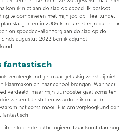
 beter kennen. De interesse was gewekt, maar met
a kon ik niet aan de slag op spoed. Ik besloot
ding te combineren met mijn job op Heelkunde.
 plan slaagde en in 2006 kon ik met mijn bachelor
gen en spoedgevallenzorg aan de slag op de
 Sinds augustus 2022 ben ik adjunct-
kundige.
s fantastisch
ook verpleegkundige, maar gelukkig werkt zij niet
eren klaarmaken en naar school brengen. Wanneer
goed verdeeld, maar mijn uurrooster gaat soms ten
 drie weken late shiften waardoor ik maar drie
 waarom het soms moeilijk is om verpleegkundigen
 fantastisch!
st uiteenlopende pathologieën. Daar komt dan nog