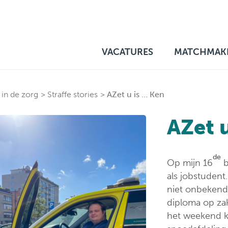
VACATURES
MATCHMAKE
in de zorg
Straffe stories
AZet u is … Ken
AZet 
de
Op mijn 16
b
als jobstudent
niet onbekend 
diploma op zak
het weekend kl