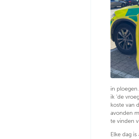
in ploegen
ik ‘de vroe
koste van d
avonden me
te vinden v
Elke dag i