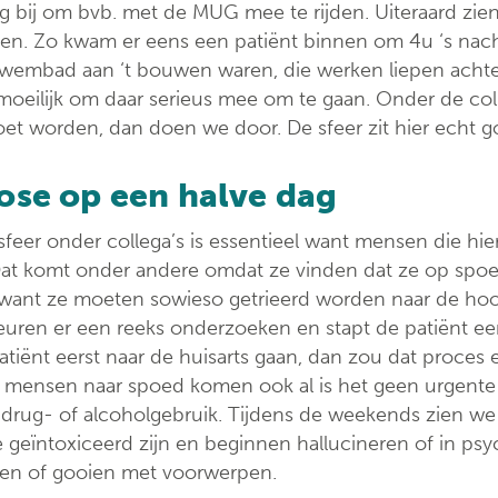
 bij om bvb. met de MUG mee te rijden. Uiteraard zien 
en. Zo kwam er eens een patiënt binnen om 4u ‘s nachts 
zwembad aan ‘t bouwen waren, die werken liepen achte
moeilijk om daar serieus mee om te gaan. Onder de coll
et worden, dan doen we door. De sfeer zit hier echt g
ose op een halve dag
feer onder collega’s is essentieel want mensen die hier 
 Dat komt onder andere omdat ze vinden dat ze op spoe
, want ze moeten sowieso getrieerd worden naar de ho
uren er een reeks onderzoeken en stapt de patiënt ee
atiënt eerst naar de huisarts gaan, dan zou dat proces
mensen naar spoed komen ook al is het geen urgente si
 drug- of alcoholgebruik. Tijdens de weekends zien we 
geïntoxiceerd zijn en beginnen hallucineren of in psy
ten of gooien met voorwerpen.