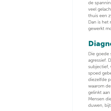
de spanning
veel gelach
thuis een 
Dan is het 
gewerkt mo
Diagn
Die goede s
agressief.
subjectief
spoed gebe
diezelfde p
waarom de 
gelinkt aan
Mensen die 
duwen, bij