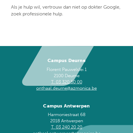
Als je hulp wil, vertrouw dan niet op dokter Google,
zoek professionele hulp.
Campus Deurne
Florent Pauwelslei 1
2100 Deurne
T. 03 320 50 00
onthaal.deurne@azmonica.be
Campus Antwerpen
Harmoniestraat 68
2018 Antwerpen
T. 03 240 20 20