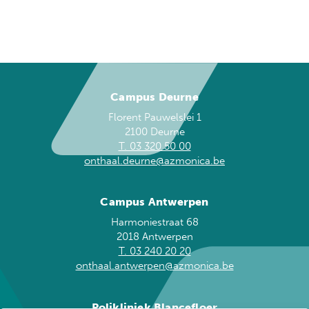
Campus Deurne
Florent Pauwelslei 1
2100 Deurne
T. 03 320 50 00
onthaal.deurne@azmonica.be
Campus Antwerpen
Harmoniestraat 68
2018 Antwerpen
T. 03 240 20 20
onthaal.antwerpen@azmonica.be
Polikliniek Blancefloer