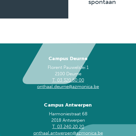
spontaan
Campus Deurne
Florent Pauwelslei 1
2100 Deurne
T. 03 320 50 00
onthaal.deurne@azmonica.be
Campus Antwerpen
Harmoniestraat 68
2018 Antwerpen
T. 03 240 20 20
onthaal.antwerpen@azmonica.be