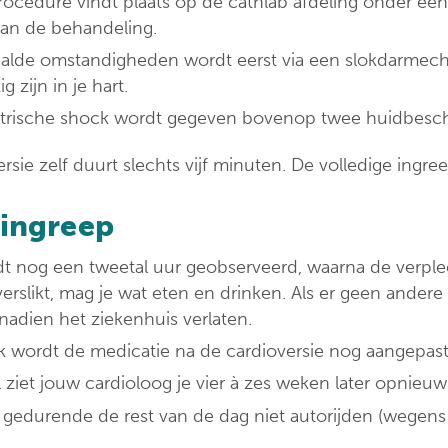
ocedure vindt plaats op de cathlab afdeling onder een 
an de behandeling.
alde omstandigheden wordt eerst via een slokdarmech
 zijn in je hart.
ktrische shock wordt gegeven bovenop twee huidbesc
rsie zelf duurt slechts vijf minuten. De volledige ingr
 ingreep
t nog een tweetal uur geobserveerd, waarna de verpleeg
 verslikt, mag je wat eten en drinken. Als er geen ander
nadien het ziekenhuis verlaten.
k wordt de medicatie na de cardioversie nog aangepast
 ziet jouw cardioloog je vier à zes weken later opnieuw
gedurende de rest van de dag niet autorijden (wegens 