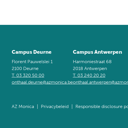
Campus Deurne
Campus Antwerpen
Florent Pauwelslei 1
Harmoniestraat 68
2100 Deurne
2018 Antwerpen
T. 03 320 50 00
T. 03 240 20 20
onthaal.deurne@azmonica.be
onthaal.antwerpen@azmon
AZ Monica
Privacybeleid
Responsible disclosure po