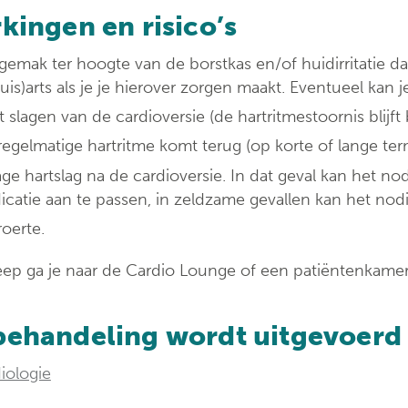
kingen en risico’s
emak ter hoogte van de borstkas en/of huidirritatie
uis)arts als je je hierover zorgen maakt. Eventueel kan
t slagen van de cardioversie (de hartritmestoornis blijft 
egelmatige hartritme komt terug (op korte of lange term
age hartslag na de cardioversie. In dat geval kan het no
catie aan te passen, in zeldzame gevallen kan het nodi
oerte.
eep ga je naar de Cardio Lounge of een patiëntenkamer
behandeling wordt uitgevoerd
iologie