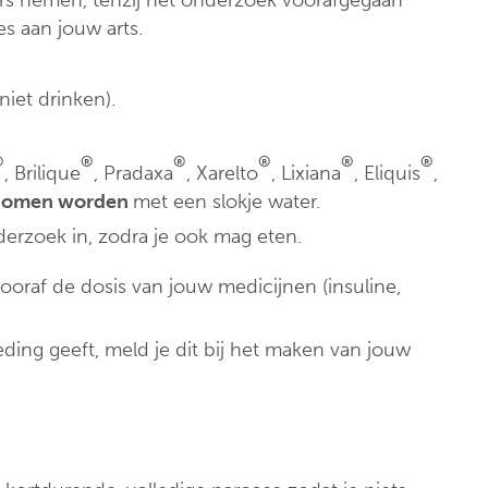
Klinische biologie
rs nemen, tenzij het onderzoek voorafgegaan
nt
s aan jouw arts.
Labo
anatomopathologie
niet drinken).
Zorgprogramma’s
®
®
®
®
®
®
, Brilique
, Pradaxa
, Xarelto
, Lixiana
, Eliquis
,
nomen worden
met een slokje water.
erzoek in, zodra je ook mag eten.
vooraf de dosis van jouw medicijnen (insuline,
ding geeft, meld je dit bij het maken van jouw