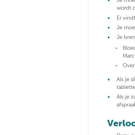
Je moet
wordt d
Er vind
Je moet
Je bren
Bloe
Mar
Over
Als je 
tablett
Als je 
afspraa
Verlo