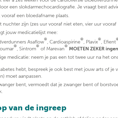
 vier à zes weken vóór de cardioversie bloedverdunne
ondersteuningspu
oor een slokdarmechocardiografie. Je vraagt best advie
t vooraf een bloedafname plaats.
 nuchter zijn (zes uur vooraf niet eten, vier uur vooraf 
gt jouw medicatielijst mee:
®
®
®
dverdunners Asaflow
, Cardioaspirine
, Plavix
, Efient
®
®
®
coumar
, Sintrom
of Marevan
MOETEN ZEKER inge
ige medicatie: neem je pas een tot twee uur na het ond
diabetes hebt, bespreek je ook best met jouw arts of je 
en) moet aanpassen.
zwanger bent, vermoedt dat je zwanger bent of borstvoe
k.
op van de ingreep