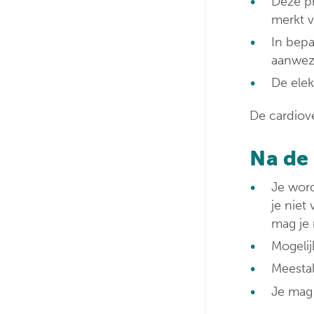
Deze pr
merkt v
In bepa
aanwezig
De ele
De cardiove
Na de
Je word
je niet
mag je 
Mogelij
Meestal
Je mag 