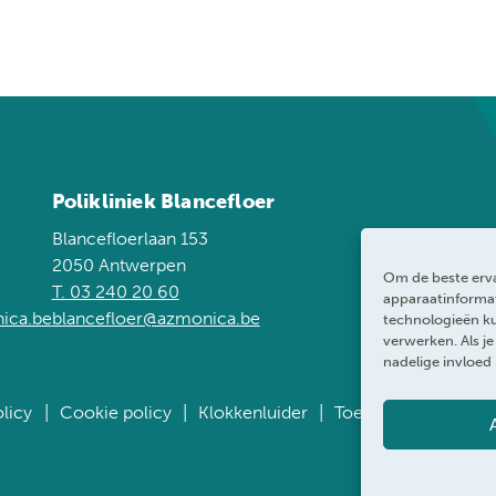
Polikliniek Blancefloer
Blancefloerlaan 153
2050 Antwerpen
Om de beste erva
T. 03 240 20 60
apparaatinformat
ica.be
blancefloer@azmonica.be
technologieën ku
verwerken. Als j
nadelige invloed
licy
Cookie policy
Klokkenluider
Toegankelijkheidsve