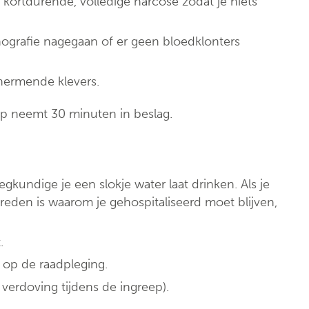
kortdurende, volledige narcose zodat je niets
ografie nagegaan of er geen bloedklonters
hermende klevers.
eep neemt 30 minuten in beslag.
kundige je een slokje water laat drinken. Als je
e reden is waarom je gehospitaliseerd moet blijven,
.
 op de raadpleging.
verdoving tijdens de ingreep).