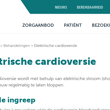
NIEUWS
BEREIKBAARHEID
Campus D
ZORGAANBOD
PATIËNT
BEZOEK
03 320 5
Artsen
Consultatie
Bezo
Behandelingen
Elektrische cardioversie
Medische diensten
Opname
Bere
trische cardioversie
Verpleegafdelingen
Patiëntenbegeleid
Prak
info
Onderzoeken
Patiëntenrechten
dioversie wordt met behulp van elektrische stroom (sho
Behandelingen
Voorzieningen
euw regelmatig te laten kloppen.
Financiële informa
de ingreep
Sociaal