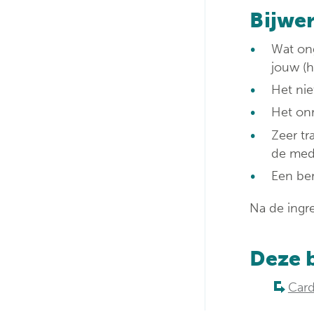
Bijwer
Wat ong
jouw (h
Het nie
Het onr
Zeer tr
de medi
Een ber
Na de ingr
Deze 
Card