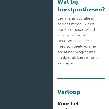
Wat bij
borstprothesen?
Een mammografie is
perfect mogelijk met
borstprothesen. Meld
dit altijd voor het
onderzoek aan de
medisch beeldvormer
zodat het programma
en de druk kan worden
aangepast.
Verloop
Voor het