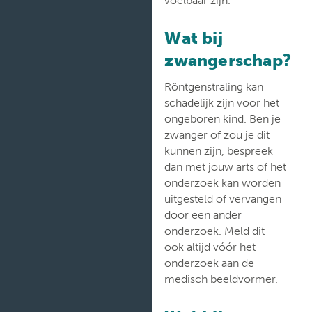
Verpleegafdelingen
Wat bij
zwangerschap?
Röntgenstraling kan
schadelijk zijn voor het
ongeboren kind. Ben je
zwanger of zou je dit
kunnen zijn, bespreek
dan met jouw arts of het
onderzoek kan worden
uitgesteld of vervangen
door een ander
onderzoek. Meld dit
ook altijd vóór het
onderzoek aan de
medisch beeldvormer.