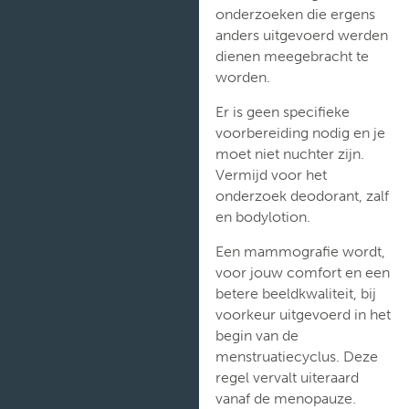
onderzoeken die ergens
anders uitgevoerd werden
dienen meegebracht te
worden.
Er is geen specifieke
voorbereiding nodig en je
moet niet nuchter zijn.
Vermijd voor het
onderzoek deodorant, zalf
en bodylotion.
Een mammografie wordt,
voor jouw comfort en een
betere beeldkwaliteit, bij
voorkeur uitgevoerd in het
begin van de
menstruatiecyclus. Deze
regel vervalt uiteraard
vanaf de menopauze.