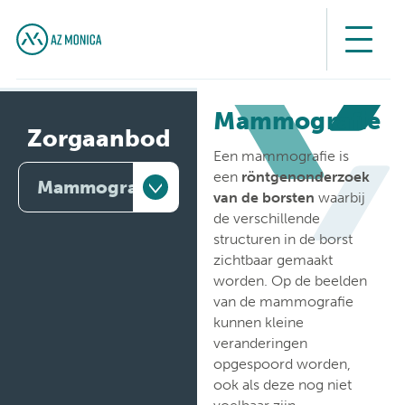
Mammografie
Zorgaanbod
Een mammografie is
een
röntgenonderzoek
Mammografie
van de borsten
waarbij
de verschillende
Artsen
structuren in de borst
zichtbaar gemaakt
Behandelingen
worden. Op de beelden
van de mammografie
Medische
kunnen kleine
diensten
veranderingen
opgespoord worden,
Onderzoeken
ook als deze nog niet
voelbaar zijn.