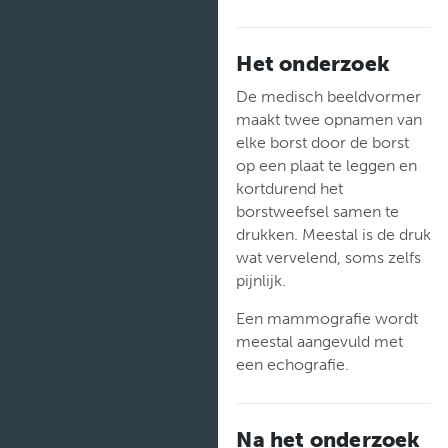
Het onderzoek
De medisch beeldvormer
maakt twee opnamen van
elke borst door de borst
op een plaat te leggen en
kortdurend het
borstweefsel samen te
drukken. Meestal is de druk
wat vervelend, soms zelfs
pijnlijk.
Een mammografie wordt
meestal aangevuld met
een echografie.
Na het onderzoek