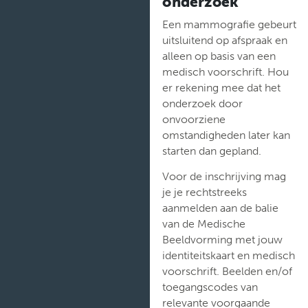
onderzoek
Een mammografie gebeurt
uitsluitend op afspraak en
alleen op basis van een
medisch voorschrift. Hou
er rekening mee dat het
onderzoek door
onvoorziene
omstandigheden later kan
starten dan gepland.
Voor de inschrijving mag
je je rechtstreeks
aanmelden aan de balie
van de Medische
Beeldvorming met jouw
identiteitskaart en medisch
voorschrift. Beelden en/of
toegangscodes van
relevante voorgaande