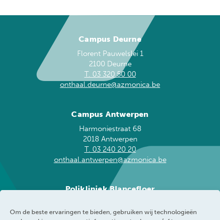
Campus Deurne
Florent Pauwelslei 1
2100 Deurne
T. 03 320 50 00
onthaal.deurne@azmonica.be
Campus Antwerpen
Harmoniestraat 68
2018 Antwerpen
T. 03 240 20 20
onthaal.antwerpen@azmonica.be
Polikliniek Blancefloer
Blancefloerlaan 153
Om de beste ervaringen te bieden, gebruiken wij technologieën
2050 Antwerpen