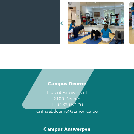
Campus Deurne
Florent Pauwelslei 1
2100 Deurne
T. 03 320 50 00
onthaal.deurne@azmonica.be
Campus Antwerpen