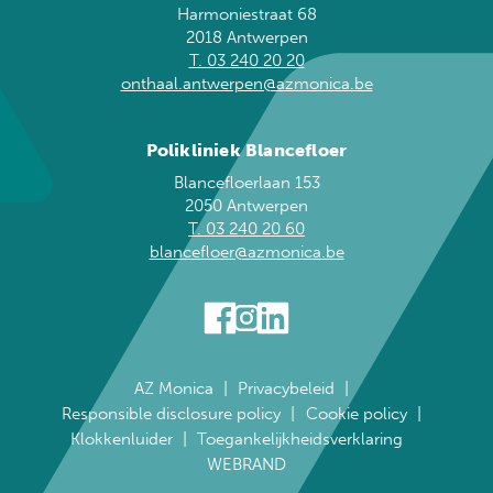
Harmoniestraat 68
2018 Antwerpen
T. 03 240 20 20
onthaal.antwerpen@azmonica.be
Polikliniek Blancefloer
Blancefloerlaan 153
2050 Antwerpen
T. 03 240 20 60
blancefloer@azmonica.be
AZ Monica
Privacybeleid
Responsible disclosure policy
Cookie policy
Klokkenluider
Toegankelijkheidsverklaring
WEBRAND