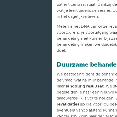
patiënt centraal staat. Dankzij d
wat je leert tijdens de sessies,
in het dagelijkse leven.
Meten is het DNA van onze reva
voortdurend je vooruitgang wa
behandeling snel kunnen bijsture
behandeling maken we duidelijk
doel.
Duurzame behandel
We besteden tijdens de behande
de vraag ‘wat na mijn behandeli
naar
langdurig resultaat
. We st
begeleiden je naar een nieuwe le
daadwerkelijk is vol te houden.
revalidatieapp
die voor jou bes
eventueel vanop afstand kunne
kan terugblikken naar de versch