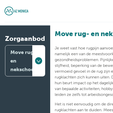
Move rug- en ne
Zorgaanbod
Je weet vast hoe rugpijn aanvoe
Move rug-
namelijk een van de meestvoo
gezondheidsproblemen. Pijnlijke
en
stijfheid, beperking van de bewe
nekschool
vermoeid gevoel in de rug zijn
rugklachten zich kunnen uiten.
Artsen
hun beurt impact op het dagelijk
van bepaalde activiteiten, hobby
Behandelingen
leiden ze zelfs tot arbeidsonges
Het is niet eenvoudig om de dir
Medische
diensten
rugklachten aan te duiden. Mees