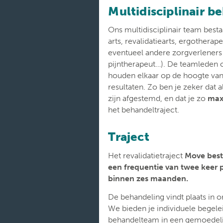
Multidisciplinair 
Ons multidisciplinair team best
arts, revalidatiearts, ergothera
eventueel andere zorgverleners (
pijntherapeut…). De teamleden 
houden elkaar op de hoogte va
resultaten. Zo ben je zeker dat a
zijn afgestemd, en dat je zo
max
het behandeltraject.
Traject
Het revalidatietraject
Move besta
een frequentie van twee keer 
binnen zes maanden.
De behandeling vindt plaats in o
We bieden je individuele begele
behandelteam in een gemoedelijk