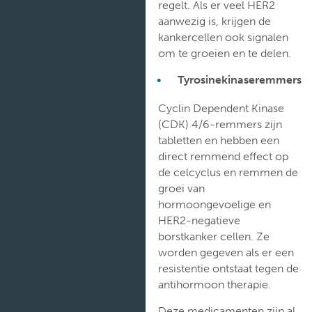
regelt. Als er veel HER2
aanwezig is, krijgen de
kankercellen ook signalen
om te groeien en te delen.
Tyrosinekinaseremmers
Cyclin Dependent Kinase
(CDK) 4/6-remmers zijn
tabletten en hebben een
direct remmend effect op
de celcyclus en remmen de
groei van
hormoongevoelige en
HER2-negatieve
borstkanker cellen. Ze
worden gegeven als er een
resistentie ontstaat tegen de
antihormoon therapie.
Deze medicamenten zijn al