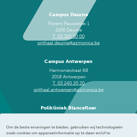
Campus Deurne
Florent Pauwelslei 1
2100 Deurne
T. 03 320 50 00
onthaal.deurne@azmonica.be
Campus Antwerpen
Harmoniestraat 68
2018 Antwerpen
T. 03 240 20 20
onthaal.antwerpen@azmonica.be
Polikliniek Blancefloer
Blancefloerlaan 153
2050 Antwerpen
Om de beste ervaringen te bieden, gebruiken wij technologieën
T. 03 240 20 60
zoals cookies om apparaatinformatie op te slaan en/of te
blancefloer@azmonica.be