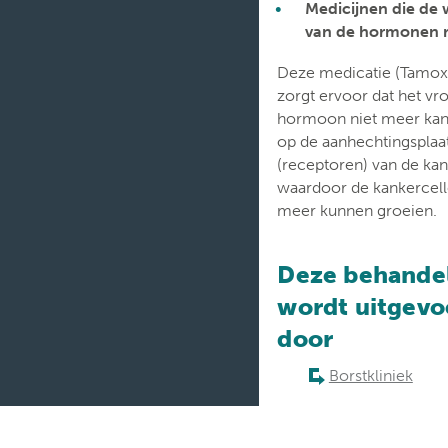
Medicijnen die de 
van de hormonen
Deze medicatie (Tamox
zorgt ervoor dat het vr
hormoon niet meer kan
op de aanhechtingsplaa
(receptoren) van de ka
waardoor de kankercell
meer kunnen groeien.
Deze behande
wordt uitgevo
door
Borstkliniek