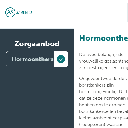
Hormoonthe
Zorgaanbod
De twee belangrijkste
Hormoontherapie
vrouwelijke geslachts
zijn oestrogeen en pro
Artsen
Ongeveer twee derde v
borstkankers zijn
Behandelingen
hormoongevoelig. Dit 
dat ze deze hormonen 
Medische
diensten
hebben om te groeien.
borstkankercellen beva
Onderzoeken
kleine aanhechtingspla
(receptoren) waaraan