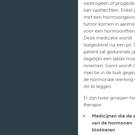
Verpleegafdelingen
oestrogeen of progeste
kan vasthechten. Enkel 
met een hormoongevoe
tumor komen in aanme
voor een hormoonthera
Deze medicatie wordt
toegediend via een pil.
patiënt zal gedurende j
dagelijks een tablet mo
innemen. Soms wordt 
injectie in de buik geg
de hormonale werking 
stil te leggen.
Er zijn twee groepen 
therapie:
Medicijnen die de
van de hormonen
blokkeren