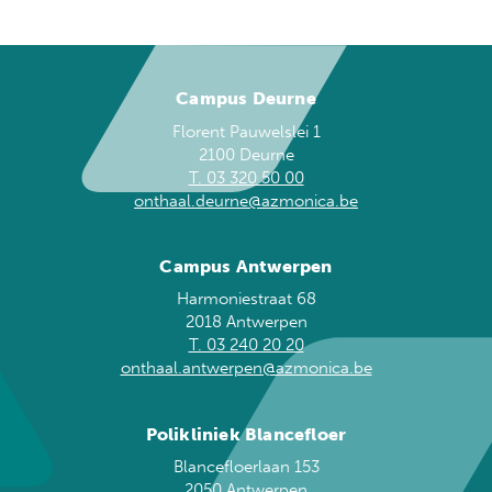
Campus Deurne
Florent Pauwelslei 1
2100 Deurne
T. 03 320 50 00
onthaal.deurne@azmonica.be
Campus Antwerpen
Harmoniestraat 68
2018 Antwerpen
T. 03 240 20 20
onthaal.antwerpen@azmonica.be
Polikliniek Blancefloer
Blancefloerlaan 153
2050 Antwerpen