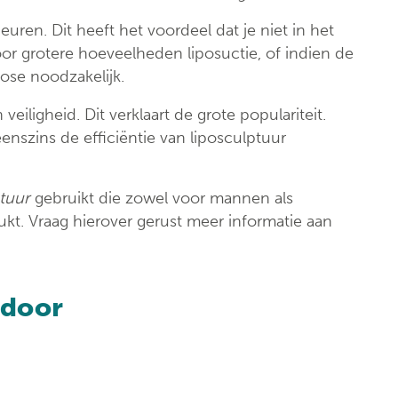
Klinische biologie
nt
uren. Dit heeft het voordeel dat je niet in het
Labo
Voor grotere hoeveelheden liposuctie, of indien de
anatomopathologie
ose noodzakelijk.
Zorgprogramma’s
eiligheid. Dit verklaart de grote populariteit.
nszins de efficiëntie van liposculptuur
ptuur
gebruikt die zowel voor mannen als
t. Vraag hierover gerust meer informatie aan
 door