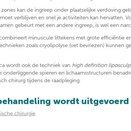
ondersteuningspu
 zones kan de ingreep onder plaatselijke verdoving gebe
moet verblijven en snel je activiteiten kan hervatten. 
 samen gebeurt met een andere ingreep, is wel een narc
combineert minuscule littekens met grote efficiëntie en v
chnieken zoals cryolipolyse (vet bevriezen) kunnen gee
ca wordt ook de techniek van
high definition liposcul
 onderliggende spieren en lichaamsstructuren benadruk
sch chirurg tijdens de raadpleging.
behandeling wordt uitgevoerd
tische chirurgie