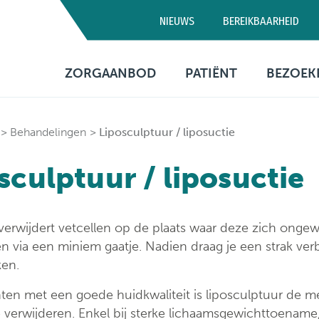
NIEUWS
BEREIKBAARHEID
Campus D
ZORGAANBOD
PATIËNT
BEZOEK
03 320 5
Artsen
Consultatie
Bezo
Behandelingen
Liposculptuur / liposuctie
Medische diensten
Opname
Bere
sculptuur / liposuctie
Verpleegafdelingen
Patiëntenbegeleid
Prak
info
Onderzoeken
Patiëntenrechten
 verwijdert vetcellen op de plaats waar deze zich ong
Behandelingen
Voorzieningen
 via een miniem gaatje. Nadien draag je een strak ve
en.
Financiële informa
nten met een goede huidkwaliteit is liposculptuur de 
Sociaal
te verwijderen. Enkel bij sterke lichaamsgewichttoename