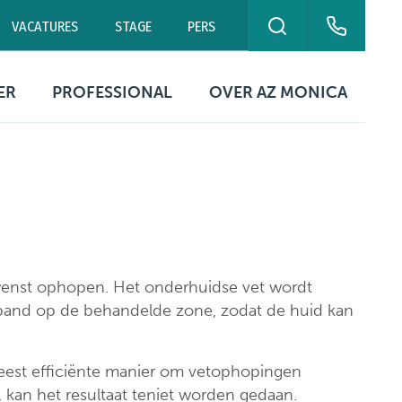
VACATURES
STAGE
PERS
ZOEKEN
eurne
Campus Antwerpen
Polikliniek Blancefloer
ER
PROFESSIONAL
OVER AZ MONICA
0 00
03 240 20 20
03 240 20 60
ekuren
Contact artsen
Organisatie
ikbaarheid
Digitale
Missie & visie
patiëntengegevens
ing
tische
Kwaliteitszorg &
rmatie
Documenten &
patiëntveiligheid
formulieren
Netwerk Helix
ewenst ophopen. Het onderhuidse vet wordt
Ethische commissie
rband op de behandelde zone, zodat de huid kan
Campussen
Evenementen &
tie
symposia
Contact
meest efficiënte manier om vetophopingen
, kan het resultaat teniet worden gedaan.