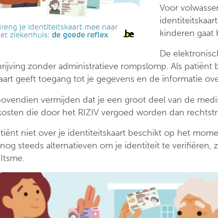
ondersteuningspu
Voor volwassen
identiteitskaar
kinderen gaat 
De elektronisc
hrijving zonder administratieve rompslomp. Als patiënt b
kaart geeft toegang tot je gegevens en de informatie ov
bovendien vermijden dat je een groot deel van de med
 kosten die door het RIZIV vergoed worden dan rechtstr
patiënt niet over je identiteitskaart beschikt op het mo
nog steeds alternatieven om je identiteit te verifiëren,
 Itsme.