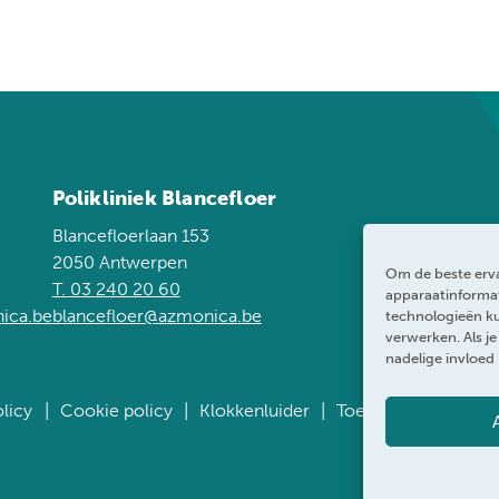
Polikliniek Blancefloer
Blancefloerlaan 153
2050 Antwerpen
Om de beste erva
T. 03 240 20 60
apparaatinformat
ica.be
blancefloer@azmonica.be
technologieën ku
verwerken. Als j
nadelige invloed
licy
Cookie policy
Klokkenluider
Toegankelijkheidsve