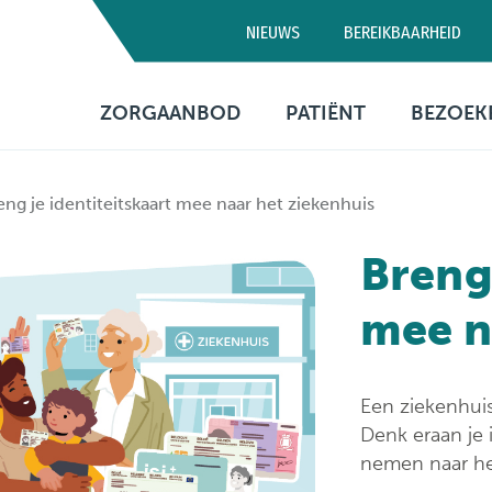
NIEUWS
BEREIKBAARHEID
Campus D
ZORGAANBOD
PATIËNT
BEZOEK
03 320 5
Artsen
Consultatie
Bezo
eng je identiteitskaart mee naar het ziekenhuis
Medische diensten
Opname
Bere
Breng 
Verpleegafdelingen
Patiëntenbegeleid
Prak
info
mee n
Onderzoeken
Patiëntenrechten
Behandelingen
Voorzieningen
Een ziekenhui
Financiële informa
Denk eraan je 
nemen naar he
Sociaal