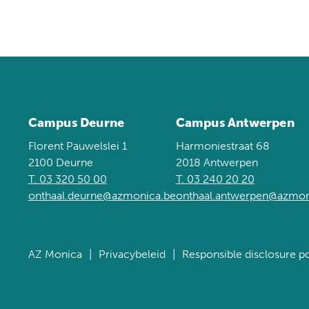
Campus Deurne
Campus Antwerpen
Florent Pauwelslei 1
Harmoniestraat 68
2100 Deurne
2018 Antwerpen
T. 03 320 50 00
T. 03 240 20 20
onthaal.deurne@azmonica.be
onthaal.antwerpen@azmon
AZ Monica
Privacybeleid
Responsible disclosure po