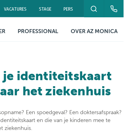
VACATURES
STAGE
PERS
ZOEKEN
eurne
Campus Antwerpen
Polikliniek Blancefloer
ER
PROFESSIONAL
OVER AZ MONICA
0 00
03 240 20 20
03 240 20 60
ekuren
Contact artsen
Organisatie
ikbaarheid
Digitale
Missie & visie
patiëntengegevens
je identiteitskaart
ing
tische
Kwaliteitszorg &
rmatie
Documenten &
patiëntveiligheid
aar het ziekenhuis
formulieren
Netwerk Helix
Ethische commissie
Campussen
sopname? Een spoedgeval? Een doktersafspraak?
Evenementen &
tie
identiteitskaart en die van je kinderen mee te
symposia
Contact
t ziekenhuis.