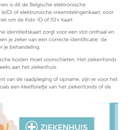
Klinische biologie
nt
en is dit de Belgische elektronische
t (eID) of elektronische vreemdelingenkaart, voor
Labo
anatomopathologie
het om de Kids-ID of ISI+ kaart.
he identiteitskaart zorgt voor een vlot onthaal en
Zorgprogramma’s
en je zeker van een correcte identificatie: de
er je behandeling.
ische kosten moet voorschieten. Het ziekenfonds
eeks aan het ziekenhuis.
ment van de raadpleging of opname, zijn er voor het
 zoals een kleefbriefje van het ziekenfonds of de