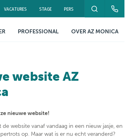
VACATURES
STAGE
PERS
ZOEKEN
eurne
Campus Antwerpen
Polikliniek Blancefloer
ER
PROFESSIONAL
OVER AZ MONICA
0 00
03 240 20 20
03 240 20 60
ekuren
Contact artsen
Organisatie
ikbaarheid
Digitale
Missie & visie
patiëntengegevens
e website AZ
ing
tische
Kwaliteitszorg &
rmatie
Documenten &
patiëntveiligheid
ca
formulieren
Netwerk Helix
Ethische commissie
Campussen
ze nieuwe website!
Evenementen &
tie
symposia
Contact
zit de website vanaf vandaag in een nieuw jasje, en
upertrots op. Maar wat is er nu echt veranderd?