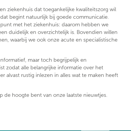
Klinische biologie
nt
en ziekenhuis dat toegankelijke kwaliteitszorg wil
Labo
dat begint natuurlijk bij goede communicatie.
anatomopathologie
oppunt met het ziekenhuis: daarom hebben we
n duidelijk en overzichtelijk is. Bovendien willen
Zorgprogramma’s
en, waarbij we ook onze acute en specialistische
formatief, maar toch begrijpelijk en
 zodat alle belangrijke informatie over het
ker alvast rustig inlezen in alles wat te maken heeft
p de hoogte bent van onze laatste nieuwtjes.