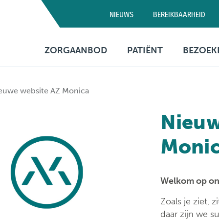
NIEUWS
BEREIKBAARHEID
Campus D
ZORGAANBOD
PATIËNT
BEZOEK
03 320 5
Artsen
Consultatie
Bezo
euwe website AZ Monica
Medische diensten
Opname
Bere
Nieuw
Verpleegafdelingen
Patiëntenbegeleid
Prak
info
Moni
Onderzoeken
Patiëntenrechten
Behandelingen
Voorzieningen
Welkom op on
Financiële informa
Zoals je ziet, 
Sociaal
daar zijn we s