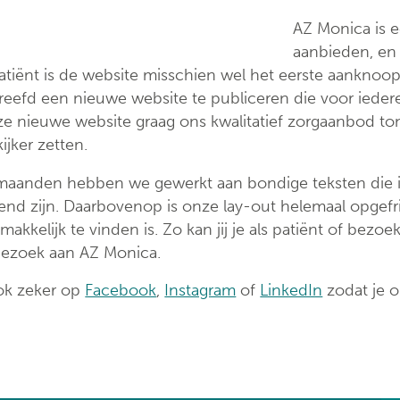
ondersteuningspu
AZ Monica is e
aanbieden, en 
atiënt is de website misschien wel het eerste aankno
reefd een nieuwe website te publiceren die voor iederee
e nieuwe website graag ons kwalitatief zorgaanbod ton
ijker zetten.
 maanden hebben we gewerkt aan bondige teksten die in
d zijn. Daarbovenop is onze lay-out helemaal opgefrist
makkelijk te vinden is. Zo kan jij je als patiënt of bezoe
ezoek aan AZ Monica.
ok zeker op
Facebook
,
Instagram
of
LinkedIn
zodat je o