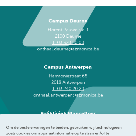
Campus Deurne
Florent Pauwelslei 1
2100 Deurne
T. 03 320 50 00
onthaal.deurne@azmonica.be
Campus Antwerpen
Harmoniestraat 68
2018 Antwerpen
T. 03 240 20 20
onthaal.antwerpen@azmonica.be
Polikliniek Blancefloer
Blancefloerlaan 153
Om de beste ervaringen te bieden, gebruiken wij technologieën
2050 Antwerpen
zoals cookies om apparaatinformatie op te slaan en/of te
T. 03 240 20 60