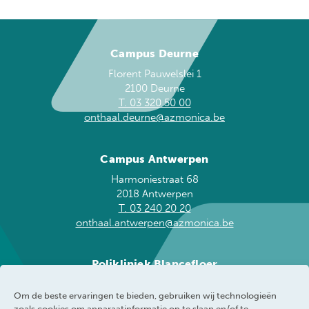
Campus Deurne
Florent Pauwelslei 1
2100 Deurne
T. 03 320 50 00
onthaal.deurne@azmonica.be
Campus Antwerpen
Harmoniestraat 68
2018 Antwerpen
T. 03 240 20 20
onthaal.antwerpen@azmonica.be
Polikliniek Blancefloer
Blancefloerlaan 153
Om de beste ervaringen te bieden, gebruiken wij technologieën
2050 Antwerpen
zoals cookies om apparaatinformatie op te slaan en/of te