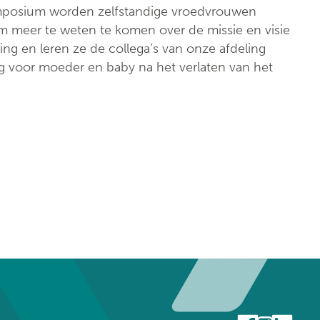
Klinische biologie
nt
ymposium worden zelfstandige vroedvrouwen
m meer te weten te komen over de missie en visie
Labo
anatomopathologie
ing en leren ze de collega’s van onze afdeling
org voor moeder en baby na het verlaten van het
Zorgprogramma’s