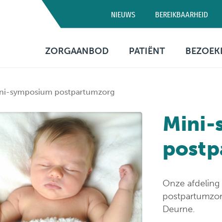
NIEUWS
BEREIKBAARHEID
Campus D
ZORGAANBOD
PATIËNT
BEZOEK
03 320 5
Artsen
Consultatie
Bezo
ni-symposium postpartumzorg
Medische diensten
Opname
Bere
Mini-
Verpleegafdelingen
Patiëntenbegeleid
Prak
info
postp
Onderzoeken
Patiëntenrechten
Behandelingen
Voorzieningen
Onze afdeling
Financiële informa
postpartumzo
Deurne.
Sociaal