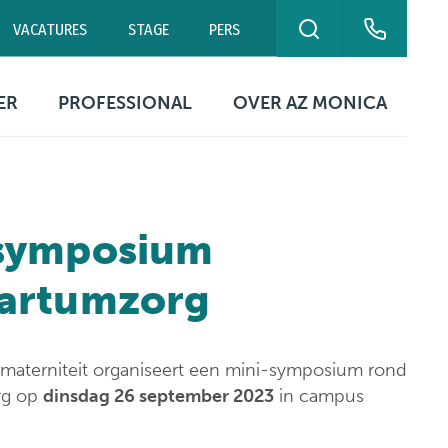
VACATURES
STAGE
PERS
ZOEKEN
eurne
Campus Antwerpen
Polikliniek Blancefloer
ER
PROFESSIONAL
OVER AZ MONICA
0 00
03 240 20 20
03 240 20 60
ekuren
Contact artsen
Organisatie
ikbaarheid
Digitale
Missie & visie
patiëntengegevens
symposium
ing
tische
Kwaliteitszorg &
rmatie
Documenten &
patiëntveiligheid
artumzorg
formulieren
Netwerk Helix
Ethische commissie
Campussen
 materniteit organiseert een mini-symposium rond
Evenementen &
tie
rg op
dinsdag 26 september 2023
in campus
symposia
Contact