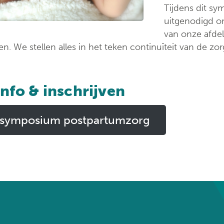
ondersteuningspu
Tijdens dit s
uitgenodigd o
van onze afdel
n. We stellen alles in het teken continuïteit van de z
nfo & inschrijven
-symposium postpartumzorg