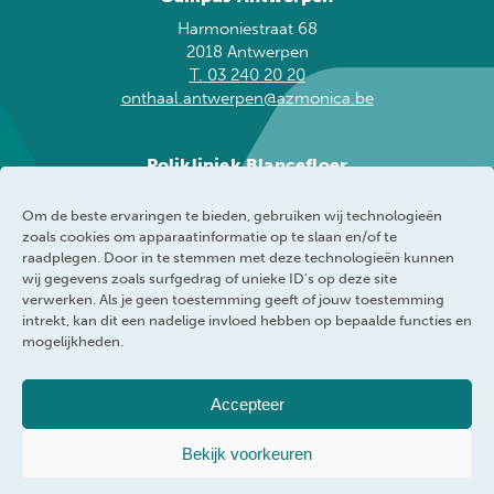
Harmoniestraat 68
2018 Antwerpen
T. 03 240 20 20
onthaal.antwerpen@azmonica.be
Polikliniek Blancefloer
Blancefloerlaan 153
Om de beste ervaringen te bieden, gebruiken wij technologieën
2050 Antwerpen
zoals cookies om apparaatinformatie op te slaan en/of te
T. 03 240 20 60
raadplegen. Door in te stemmen met deze technologieën kunnen
blancefloer@azmonica.be
wij gegevens zoals surfgedrag of unieke ID's op deze site
verwerken. Als je geen toestemming geeft of jouw toestemming
intrekt, kan dit een nadelige invloed hebben op bepaalde functies en
mogelijkheden.
AZ Monica
Privacybeleid
Accepteer
Responsible disclosure policy
Cookie policy
Bekijk voorkeuren
Klokkenluider
Toegankelijkheidsverklaring
WEBRAND