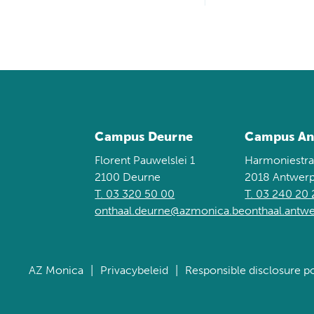
Campus Deurne
Campus An
Florent Pauwelslei 1
Harmoniestra
2100 Deurne
2018 Antwer
T. 03 320 50 00
T. 03 240 20
onthaal.deurne@azmonica.be
onthaal.ant
AZ Monica
Privacybeleid
Responsible disclosure po