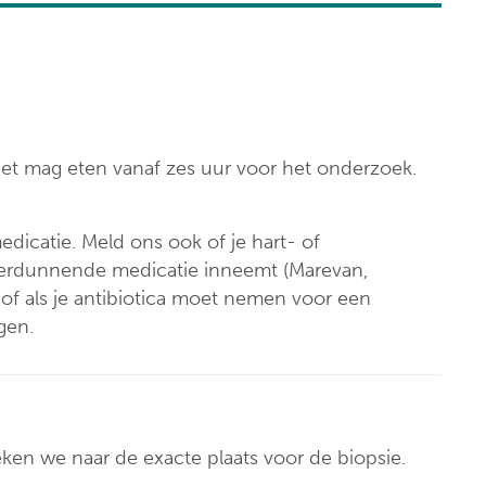
Klinische biologie
nt
Labo
anatomopathologie
Zorgprogramma’s
niet mag eten vanaf zes uur voor het onderzoek.
dicatie. Meld ons ook of je hart- of
verdunnende medicatie inneemt (Marevan,
, of als je antibiotica moet nemen voor een
gen.
eken we naar de exacte plaats voor de biopsie.