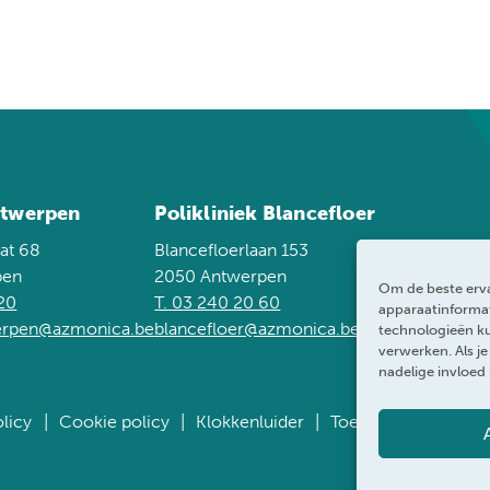
twerpen
Polikliniek Blancefloer
at 68
Blancefloerlaan 153
pen
2050 Antwerpen
Om de beste erva
 20
T. 03 240 20 60
apparaatinformat
werpen@azmonica.be
blancefloer@azmonica.be
technologieën ku
verwerken. Als j
nadelige invloed
licy
Cookie policy
Klokkenluider
Toegankelijkheidsve