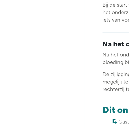
Bij de star
het onderz
iets van vo
Na het 
Na het onde
bloeding bi
De zijliggi
mogelijk te
rechterzij 
Dit o
Gast