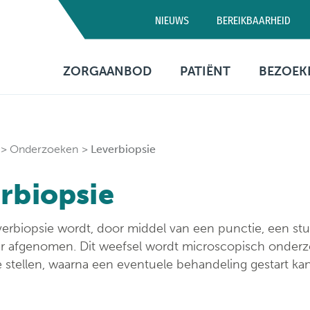
NIEUWS
BEREIKBAARHEID
Campus D
ZORGAANBOD
PATIËNT
BEZOEK
03 320 5
Artsen
Consultatie
Bezo
Medische diensten
Opname
Bere
Onderzoeken
Leverbiopsie
Verpleegafdelingen
Patiëntenbegeleid
Prak
rbiopsie
info
Onderzoeken
Patiëntenrechten
verbiopsie wordt, door middel van een punctie, een stu
Behandelingen
Voorzieningen
er afgenomen. Dit weefsel wordt microscopisch onder
e stellen, waarna een eventuele behandeling gestart ka
Financiële informa
Sociaal