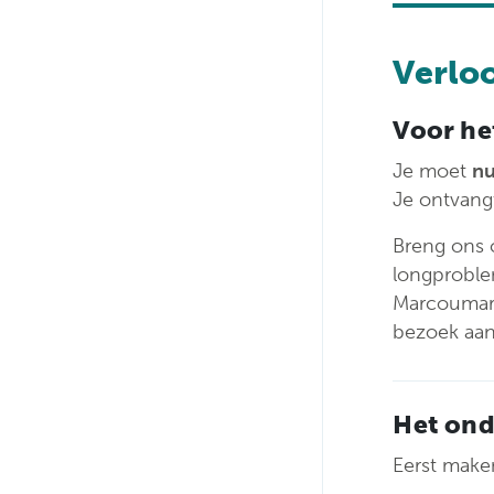
Verlo
Voor he
Je moet
nu
Je ontvangt
Breng ons o
longproble
Marcoumar, 
bezoek aan
Het on
Eerst maken