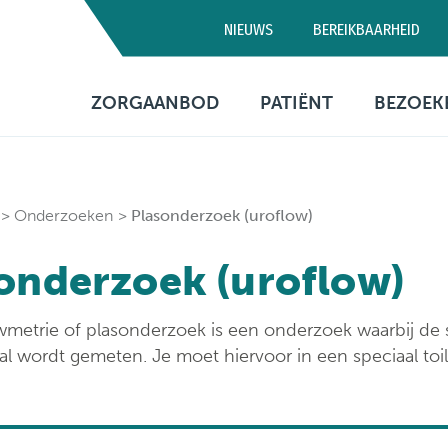
NIEUWS
BEREIKBAARHEID
Campus D
ZORGAANBOD
PATIËNT
BEZOEK
03 320 5
Artsen
Consultatie
Bezo
Medische diensten
Opname
Bere
Onderzoeken
Plasonderzoek (uroflow)
Verpleegafdelingen
Patiëntenbegeleid
Prak
onderzoek (uroflow)
info
Onderzoeken
Patiëntenrechten
wmetrie of plasonderzoek is een onderzoek waarbij de 
Behandelingen
Voorzieningen
al wordt gemeten. Je moet hiervoor in een speciaal toil
Financiële informa
Sociaal