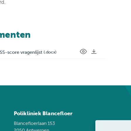
rd.
menten
SS-score vragenlijst
(.docx)
Polikliniek Blancefloer
Blancefloerlaan 153
2050 Antwerpen