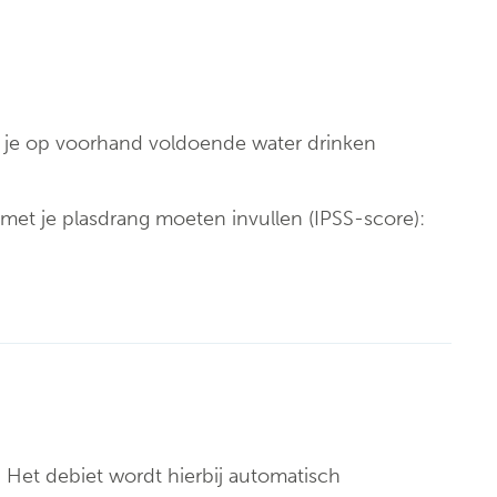
Klinische biologie
nt
Labo
anatomopathologie
Zorgprogramma’s
 je op voorhand voldoende water drinken
 met je plasdrang moeten invullen (IPSS-score):
. Het debiet wordt hierbij automatisch