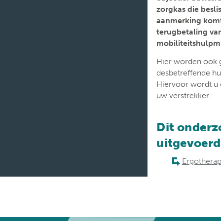
zorgkas
die beslis
aanmerking komt
terugbetaling va
mobiliteitshulpm
Hier worden ook
desbetreffende h
Hiervoor wordt u
uw verstrekker.
Dit onderz
uitgevoerd
Ergotherap