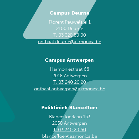
Campus Deurne
Florent Pauwelslei 1
2100 Deurne
T. 03 320 50 00
onthaal.deurne@azmonica.be
Campus Antwerpen
Harmoniestraat 68
2018 Antwerpen
T. 03 240 20 20
onthaal.antwerpen@azmonica.be
Polikliniek Blancefloer
Blancefloerlaan 153
2050 Antwerpen
T. 03 240 20 60
blancefloer@azmonica.be