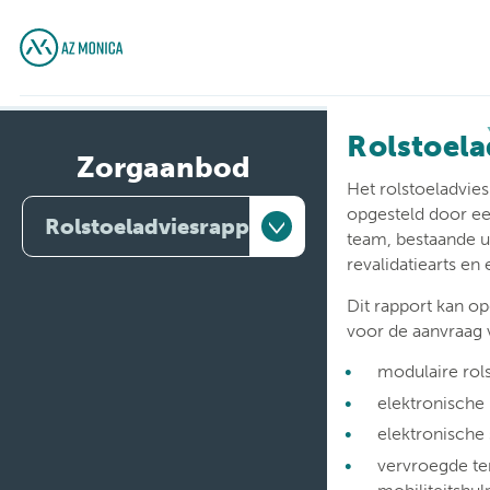
Rolstoela
Zorgaanbod
Het rolstoeladvie
opgesteld door een
Rolstoeladviesrapport
team, bestaande u
revalidatiearts en
Artsen
Dit rapport kan 
voor de aanvraag 
Behandelingen
modulaire rol
Medische diensten
elektronische 
Onderzoeken
elektronische
vervroegde te
Verpleegafdelingen
mobiliteitshu