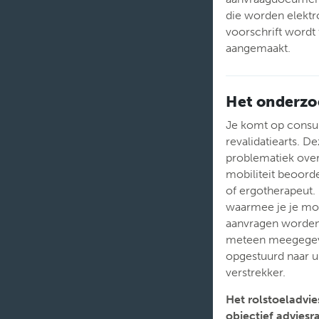
die worden elekt
voorschrift wordt 
aangemaakt.
Het onderzo
Je komt op consult
revalidatiearts. D
problematiek over
mobiliteit beoord
of ergotherapeut
waarmee je je mob
aanvragen worden
meteen meegegeve
opgestuurd naar u 
verstrekker.
Het
rolstoeladvi
objectief adviesr