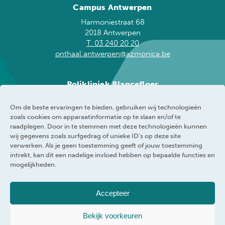
Campus Antwerpen
Harmoniestraat 68
2018 Antwerpen
T. 03 240 20 20
onthaal.antwerpen@azmonica.be
Polikliniek Blancefloer
Blancefloerlaan 153
Om de beste ervaringen te bieden, gebruiken wij technologieën
2050 Antwerpen
zoals cookies om apparaatinformatie op te slaan en/of te
T. 03 240 20 60
raadplegen. Door in te stemmen met deze technologieën kunnen
blancefloer@azmonica.be
wij gegevens zoals surfgedrag of unieke ID's op deze site
verwerken. Als je geen toestemming geeft of jouw toestemming
intrekt, kan dit een nadelige invloed hebben op bepaalde functies en
mogelijkheden.
AZ Monica
Privacybeleid
Accepteer
Responsible disclosure policy
Cookie policy
Bekijk voorkeuren
Klokkenluider
Toegankelijkheidsverklaring