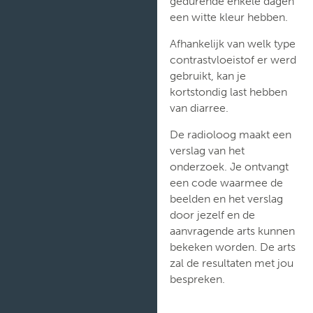
gedurende enkele dagen
een witte kleur hebben.
Afhankelijk van welk type
contrastvloeistof er werd
gebruikt, kan je
kortstondig last hebben
van diarree.
De radioloog maakt een
verslag van het
onderzoek. Je ontvangt
een code waarmee de
beelden en het verslag
door jezelf en de
aanvragende arts kunnen
bekeken worden. De arts
zal de resultaten met jou
bespreken.