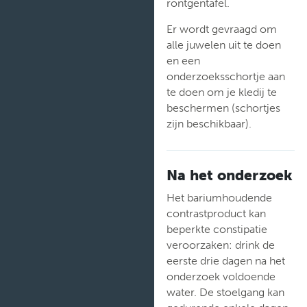
röntgentafel.
Er wordt gevraagd om
alle juwelen uit te doen
en een
onderzoeksschortje aan
te doen om je kledij te
beschermen (schortjes
zijn beschikbaar).
Na het onderzoek
Het bariumhoudende
contrastproduct kan
beperkte constipatie
veroorzaken: drink de
eerste drie dagen na het
onderzoek voldoende
water. De stoelgang kan