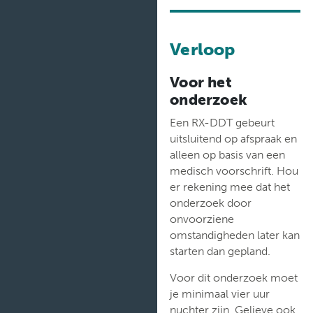
Verloop
Voor het
onderzoek
Een RX-DDT gebeurt
uitsluitend op afspraak en
alleen op basis van een
medisch voorschrift. Hou
er rekening mee dat het
onderzoek door
onvoorziene
omstandigheden later kan
starten dan gepland.
Voor dit onderzoek moet
je minimaal vier uur
nuchter zijn. Gelieve ook