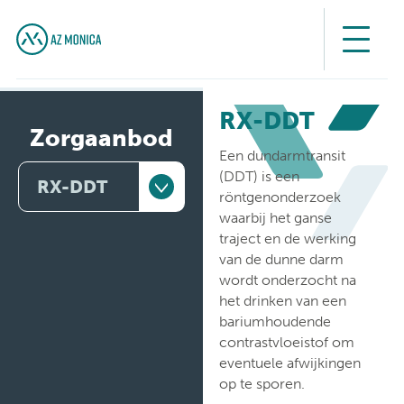
RX-DDT
Zorgaanbod
Een dundarmtransit
(DDT) is een
RX-DDT
röntgenonderzoek
waarbij het ganse
Artsen
traject en de werking
van de dunne darm
Behandelingen
wordt onderzocht na
het drinken van een
Medische
bariumhoudende
diensten
contrastvloeistof om
eventuele afwijkingen
Onderzoeken
op te sporen.