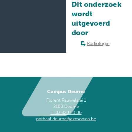
Dit onderzoek
wordt
uitgevoerd
door
Radiologie
Campus Deurne
Florent Pauwelslei 1
2100 Deurne
T. 03 320 50 00
onthaal.deurne@azmonica.be