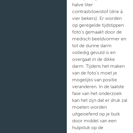
halve liter
contrastvloeistof (drie à
vier bekers). Er worden
op geregelde tijdstippen
foto’s gemaakt door de
medisch beeldvormer en
tot de dunne darm
volledig gevuld is en
overgaat in de dikke
darm. Tijdens het maken
van de foto’s moet je
mogelijks van positie
veranderen. In de laatste
fase van het onderzoek
kan het zijn dat er druk zal
moeten worden
uitgeoefend op je buik
door middel van een
hulpstuk op de