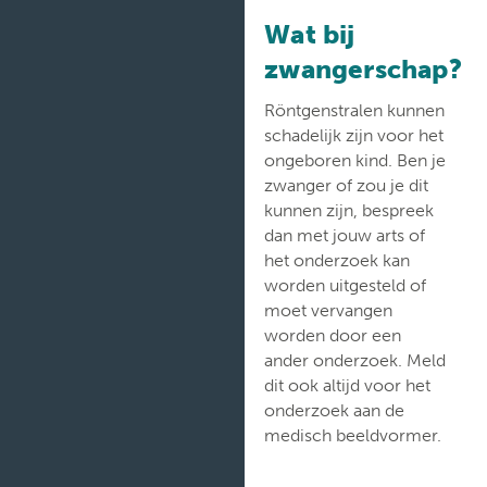
Verpleegafdelingen
Wat bij
zwangerschap?
Röntgenstralen kunnen
schadelijk zijn voor het
ongeboren kind. Ben je
zwanger of zou je dit
kunnen zijn, bespreek
dan met jouw arts of
het onderzoek kan
worden uitgesteld of
moet vervangen
worden door een
ander onderzoek. Meld
dit ook altijd voor het
onderzoek aan de
medisch beeldvormer.