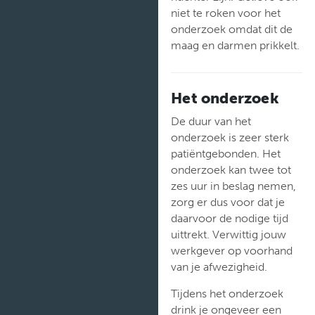
niet te roken voor het
onderzoek omdat dit de
maag en darmen prikkelt.
Het onderzoek
De duur van het
onderzoek is zeer sterk
patiëntgebonden. Het
onderzoek kan twee tot
zes uur in beslag nemen,
zorg er dus voor dat je
daarvoor de nodige tijd
uittrekt. Verwittig jouw
werkgever op voorhand
van je afwezigheid.
Tijdens het onderzoek
drink je ongeveer een