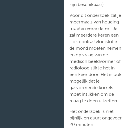
zijn beschikbaar).
Voor dit onderzoek zal je
meermaals van houding
moeten veranderen. Je
zal meerdere keren een
slok contrastvloeistof in
de mond moeten nemen
en op vraag van de
medisch beeldvormer of
radioloog slik je het in
een keer door. Het is ook
mogelijk dat je
gasvormende korrels
moet inslikken om de
maag te doen uitzetten.
Het onderzoek is niet
pijnlijk en duurt ongeveer
20 minuten.