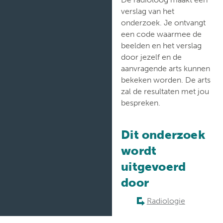
verslag van het
onderzoek. Je ontvangt
een code waarmee de
beelden en het verslag
door jezelf en de
aanvragende arts kunnen
bekeken worden. De arts
zal de resultaten met jou
bespreken.
Dit onderzoek
wordt
uitgevoerd
door
Radiologie