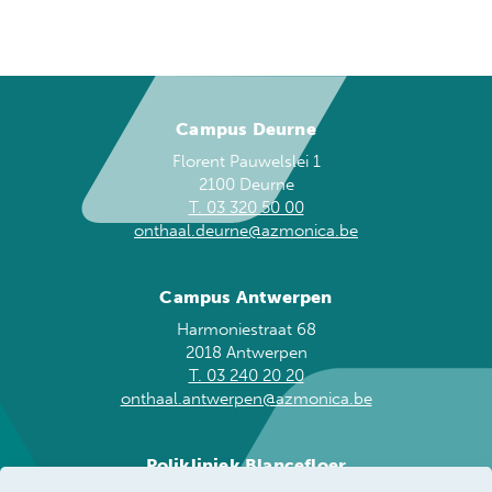
Campus Deurne
Florent Pauwelslei 1
2100 Deurne
T. 03 320 50 00
onthaal.deurne@azmonica.be
Campus Antwerpen
Harmoniestraat 68
2018 Antwerpen
T. 03 240 20 20
onthaal.antwerpen@azmonica.be
Polikliniek Blancefloer