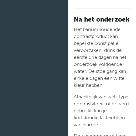
Na het onderzoek
Het bariumhoudende
contrastproduct kan
beperkte constipatie
veroorzaken: drink de
eerste drie dagen na het
onderzoek voldoende
water. De stoelgang kan
enkele dagen een witte
kleur hebben.
Afhankelijk van welk type
contrastvloeistof er werd
gebruikt, kan je
kortstondig last hebben
van diarree.
De radioloog maakt een