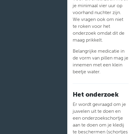
je minimaal vier uur op
voorhand nuchter zijn.
We vragen ook om niet
te roken voor het
onderzoek omdat dit de
maag prikkelt.
Belangrijke medicatie in
de vorm van pillen mag je
innemen met een klein
beetje water.
Het onderzoek
Er wordt gevraagd om je
juwelen uit te doen en
een onderzoekschortje
aan te doen om je kledij
te beschermen (schortjes