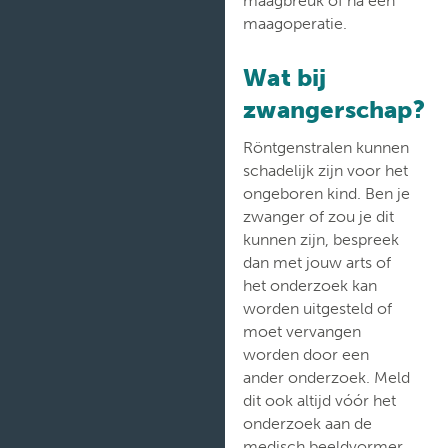
Verpleegafdelingen
maagoperatie.
Wat bij
zwangerschap?
Röntgenstralen kunnen
schadelijk zijn voor het
ongeboren kind. Ben je
zwanger of zou je dit
kunnen zijn, bespreek
dan met jouw arts of
het onderzoek kan
worden uitgesteld of
moet vervangen
worden door een
ander onderzoek. Meld
dit ook altijd vóór het
onderzoek aan de
medisch beeldvormer.