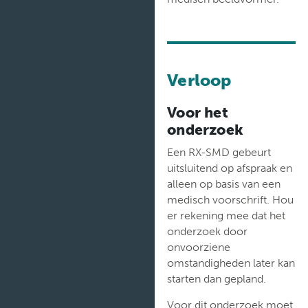
Verloop
Voor het
onderzoek
Een RX-SMD gebeurt
uitsluitend op afspraak en
alleen op basis van een
medisch voorschrift. Hou
er rekening mee dat het
onderzoek door
onvoorziene
omstandigheden later kan
starten dan gepland.
Voor dit onderzoek moet