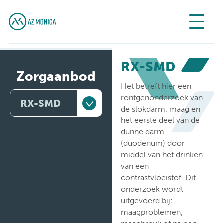
RX-SMD
Zorgaanbod
Het betreft hier een
röntgenonderzoek van
RX-SMD
de slokdarm, maag en
het eerste deel van de
Artsen
dunne darm
(duodenum) door
Behandelingen
middel van het drinken
van een
Medische
contrastvloeistof. Dit
diensten
onderzoek wordt
uitgevoerd bij:
Onderzoeken
maagproblemen,
maagbreuk of na een