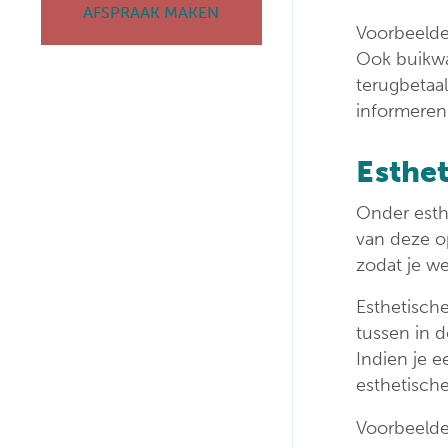
AFSPRAAK MAKEN
Voorbeelde
Ook buikwa
terugbetaal
informeren
Esthet
Onder esth
van deze op
zodat je we
Esthetisch
tussen in 
Indien je e
esthetische
Voorbeelden