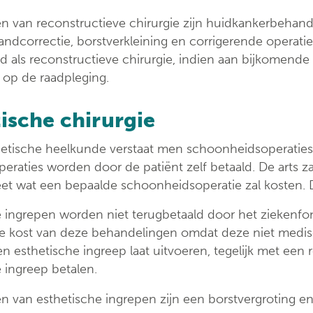
ondersteuningspu
n van reconstructieve chirurgie zijn huidkankerbehand
ndcorrectie, borstverkleining en corrigerende operat
d als reconstructieve chirurgie, indien aan bijkomende 
 op de raadpleging.
ische chirurgie
etische heelkunde verstaat men schoonheidsoperaties d
eraties worden door de patiënt zelf betaald. De arts z
et wat een bepaalde schoonheidsoperatie zal kosten. De
e ingrepen worden niet terugbetaald door het ziekenfo
de kost van deze behandelingen omdat deze niet medisc
en esthetische ingreep laat uitvoeren, tegelijk met een 
 ingreep betalen.
 van esthetische ingrepen zijn een borstvergroting en f