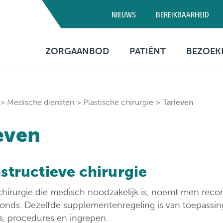
NIEUWS
BEREIKBAARHEID
Campus D
ZORGAANBOD
PATIËNT
BEZOEK
03 320 5
Artsen
Consultatie
Bezo
Medische diensten
Opname
Bere
Medische diensten
Plastische chirurgie
Tarieven
Verpleegafdelingen
Patiëntenbegeleid
Prak
even
info
Onderzoeken
Patiëntenrechten
Behandelingen
Voorzieningen
structieve chirurgie
Financiële informa
chirurgie die medisch noodzakelijk is, noemt men recon
fonds. Dezelfde supplementenregeling is van toepassin
Sociaal
es, procedures en ingrepen.