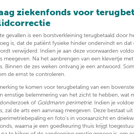
aag ziekenfonds voor terugbet
lidcorrectie
te gevallen is een borstverkleining terugbetaald door 
oeg is, dat de patiënt fysieke hinder ondervindt en da
ordt verwijderd. Indien je aan deze voorwaarden voldoe
s meegeven. Na het aanbrengen van een klevertje met 
s. Binnen de zes weken ontvang je een antwoord. Soms 
m de ernst te controleren.
erking te komen voor terugbetaling van een bovenste 
en ernstige belemmering van het zicht te hebben, wat
ldonderzoek of
Goldmann perimetrie
. Indien je voldo
, zal de arts een aanvraag meegeven. Deze bestaat uit
erimetriebepaling en foto’s in vooraanzicht en driekw
onds, waarna je een goedkeuring thuis krijgt toegestuu
na te kijken of de aandoening ernstig genoeg is, om 