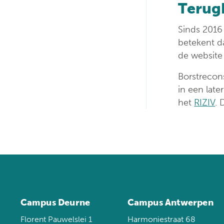
Terug
Sinds 2016
betekent da
de website
Borstrecons
in een late
het
RIZIV
. 
Campus Deurne
Campus Antwerpen
Florent Pauwelslei 1
Harmoniestraat 68