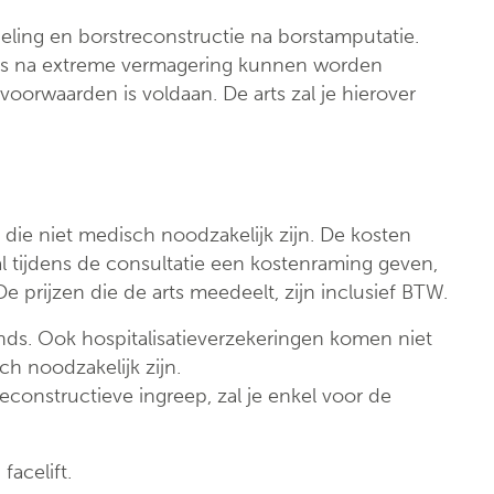
Klinische biologie
nt
eling en borstreconstructie na borstamputatie.
Labo
ies na extreme vermagering kunnen worden
anatomopathologie
voorwaarden is voldaan. De arts zal je hierover
Zorgprogramma’s
ie niet medisch noodzakelijk zijn. De kosten
al tijdens de consultatie een kostenraming geven,
 prijzen die de arts meedeelt, zijn inclusief BTW.
nds. Ook hospitalisatieverzekeringen komen niet
h noodzakelijk zijn.
reconstructieve ingreep, zal je enkel voor de
acelift.