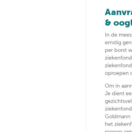
Aanvr
& oog
In de mees
ernstig gen
per borst w
ziekenfond
ziekenfond
oproepen o
Om in aanm
Je dient e
gezichtsve
ziekenfonds
Goldmann p
het ziekenf
roepen om 