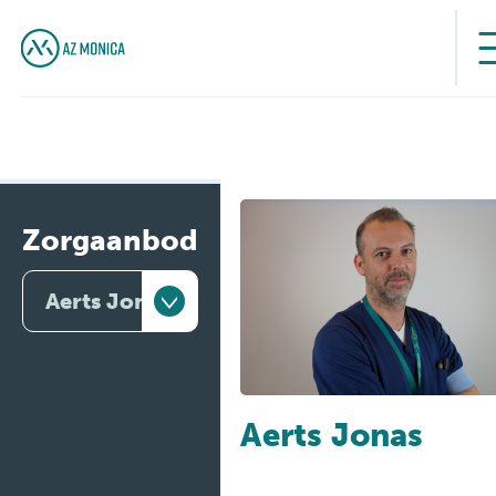
Zorgaanbod
Aerts Jonas
Artsen
Behandelingen
Aerts Jonas
Medische
diensten