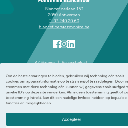
Polikliniek Blancefloer
Blancefloerlaan 153
2050 Antwerpen
T. 03 240 20 60
blancefloer@azmonica.be
AZ Monica
Privacybeleid
Responsible disclosure policy
Cookie policy
Klokkenluider
Toegankelijkheidsverklaring
Om de beste ervaringen te bieden, gebruiken wij technologieën zoals
cookies om apparaatinformatie op te slaan en/of te raadplegen. Door in
WEBRAND
stemmen met deze technologieën kunnen wij gegevens zoals surfgedr
unieke ID's op deze site verwerken. Als je geen toestemming geeft of j
toestemming intrekt, kan dit een nadelige invloed hebben op bepaalde
functies en mogelijkheden.
Accepteer