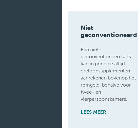
Medische
diensten
Onderzoeken
Niet
Verpleegafdelingen
geconventioneerd
Een niet-
geconventioneerd arts
kan in principe altijd
ereloonsupplementen
aanrekenen bovenop het
remgeld, behalve voor
twee- en
vierpersoonskamers.
LEES MEER