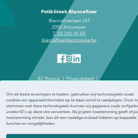
Polikliniek Blancefloer
Blancefloerlaan 153
2050 Antwerpen
T. 03 240 20 60
blancefloer@azmonica.be
AZ Monica
Privacybeleid
Responsible disclosure policy
Cookie policy
Klokkenluider
Toegankelijkheidsverklaring
Om de beste ervaringen te bieden, gebruiken wij technologieën zoals
WEBRAND
cookies om apparaatinformatie op te slaan en/of te raadplegen. Door in
stemmen met deze technologieën kunnen wij gegevens zoals surfgedr
unieke ID's op deze site verwerken. Als je geen toestemming geeft of j
toestemming intrekt, kan dit een nadelige invloed hebben op bepaalde
functies en mogelijkheden.