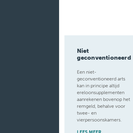
Medische
diensten
Onderzoeken
Verpleegafdelingen
Niet
geconventioneerd
Een niet-
geconventioneerd arts
kan in principe altijd
ereloonsupplementen
aanrekenen bovenop het
remgeld, behalve voor
twee- en
vierpersoonskamers.
LEES MEER