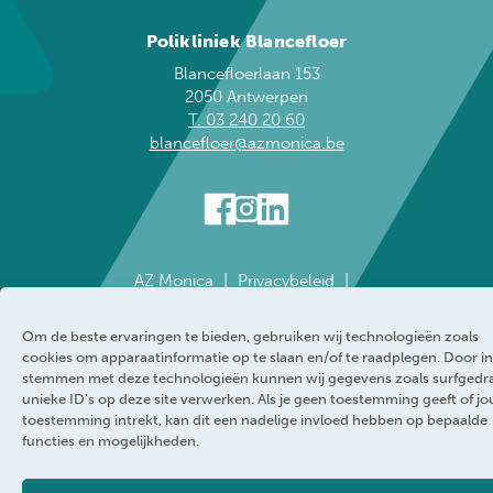
Polikliniek Blancefloer
Blancefloerlaan 153
2050 Antwerpen
T. 03 240 20 60
blancefloer@azmonica.be
AZ Monica
Privacybeleid
Responsible disclosure policy
Cookie policy
Klokkenluider
Toegankelijkheidsverklaring
Om de beste ervaringen te bieden, gebruiken wij technologieën zoals
WEBRAND
cookies om apparaatinformatie op te slaan en/of te raadplegen. Door in
stemmen met deze technologieën kunnen wij gegevens zoals surfgedr
unieke ID's op deze site verwerken. Als je geen toestemming geeft of j
toestemming intrekt, kan dit een nadelige invloed hebben op bepaalde
functies en mogelijkheden.