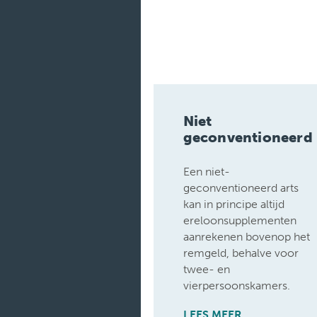
Medische
diensten
Onderzoeken
Verpleegafdelingen
Niet
geconventioneerd
Een niet-
geconventioneerd arts
kan in principe altijd
ereloonsupplementen
aanrekenen bovenop het
remgeld, behalve voor
twee- en
vierpersoonskamers.
LEES MEER