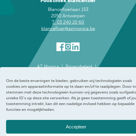
Polikliniek Blancefloer
Blancefloerlaan 153
2050 Antwerpen
T. 03 240 20 60
blancefloer@azmonica.be
AZ Monica
Privacybeleid
Responsible disclosure policy
Cookie policy
Klokkenluider
Toegankelijkheidsverklaring
Om de beste ervaringen te bieden, gebruiken wij technologieën zoals
cookies om apparaatinformatie op te slaan en/of te raadplegen. Door in
WEBRAND
stemmen met deze technologieën kunnen wij gegevens zoals surfgedr
unieke ID's op deze site verwerken. Als je geen toestemming geeft of j
toestemming intrekt, kan dit een nadelige invloed hebben op bepaalde
functies en mogelijkheden.
Accepteer