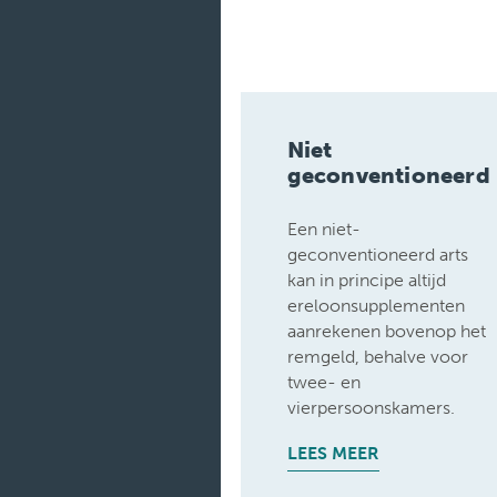
Medische
diensten
Onderzoeken
Verpleegafdelingen
Niet
geconventioneerd
Een niet-
geconventioneerd arts
kan in principe altijd
ereloonsupplementen
aanrekenen bovenop het
remgeld, behalve voor
twee- en
vierpersoonskamers.
LEES MEER