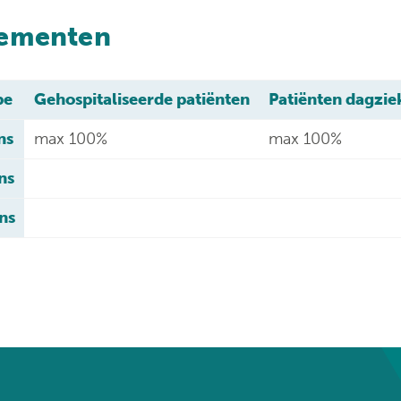
ementen
pe
Gehospitaliseerde patiënten
Patiënten dagzie
ns
max 100%
max 100%
ns
ns