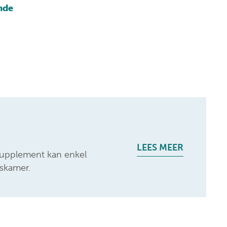
Klinische biologie
nt
nde
Labo
anatomopathologie
Zorgprogramma’s
LEES MEER
 supplement kan enkel
skamer.