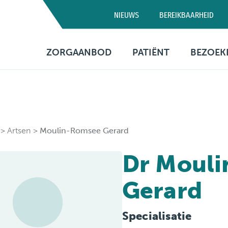
NIEUWS
BEREIKBAARHEID
Campus D
ZORGAANBOD
PATIËNT
BEZOEK
03 320 5
Artsen
Consultatie
Bezo
Medische diensten
Opname
Bere
Verpleegafdelingen
Patiëntenbegeleid
Prak
Artsen
Moulin-Romsee Gerard
info
Onderzoeken
Patiëntenrechten
Dr Moul
Behandelingen
Voorzieningen
Gerard
Financiële informa
Specialisatie
Sociaal