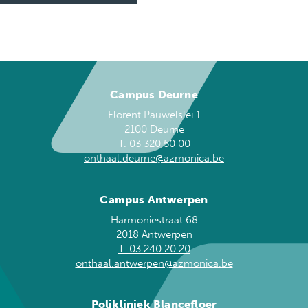
Campus Deurne
Florent Pauwelslei 1
2100 Deurne
T. 03 320 50 00
onthaal.deurne@azmonica.be
Campus Antwerpen
Harmoniestraat 68
2018 Antwerpen
T. 03 240 20 20
onthaal.antwerpen@azmonica.be
Polikliniek Blancefloer