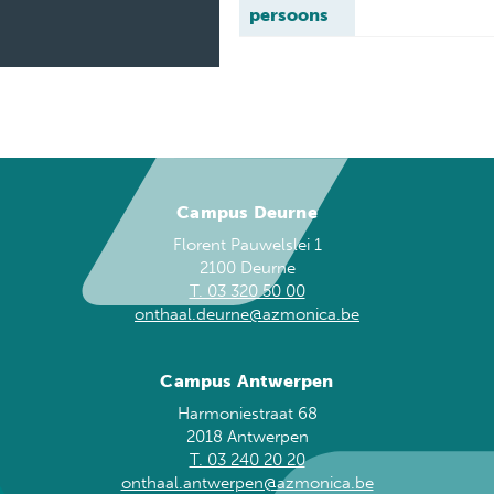
persoons
Campus Deurne
Florent Pauwelslei 1
2100 Deurne
T. 03 320 50 00
onthaal.deurne@azmonica.be
Campus Antwerpen
Harmoniestraat 68
2018 Antwerpen
T. 03 240 20 20
onthaal.antwerpen@azmonica.be