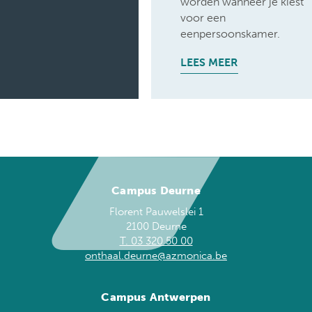
worden wanneer je kiest
voor een
eenpersoonskamer.
LEES MEER
Campus Deurne
Florent Pauwelslei 1
2100 Deurne
T. 03 320 50 00
onthaal.deurne@azmonica.be
Campus Antwerpen