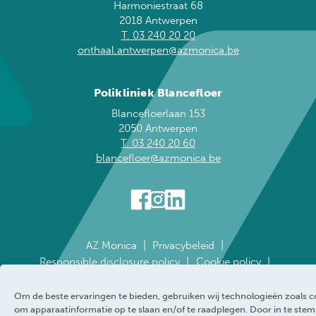
Harmoniestraat 68
2018 Antwerpen
T. 03 240 20 20
onthaal.antwerpen@azmonica.be
Polikliniek Blancefloer
Blancefloerlaan 153
2050 Antwerpen
T. 03 240 20 60
blancefloer@azmonica.be
AZ Monica
Privacybeleid
Responsible disclosure policy
Cookie policy
Klokkenluider
Toegankelijkheidsverklaring
WEBRAND
Om de beste ervaringen te bieden, gebruiken wij technologieën zoals c
om apparaatinformatie op te slaan en/of te raadplegen. Door in te st