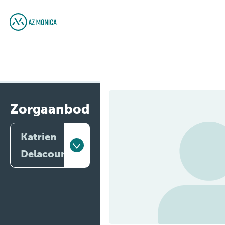
Zorgaanbod
Katrien
Delacourt
Artsen
Behandelingen