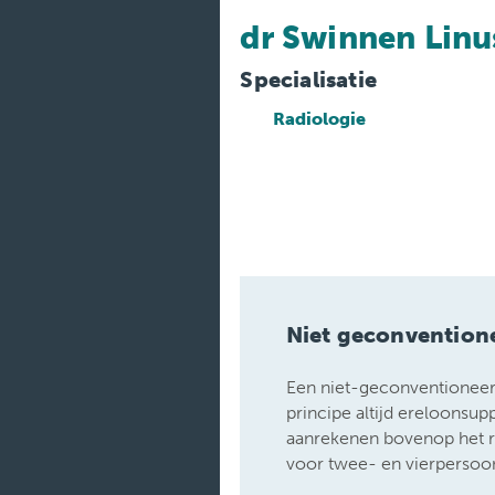
Medische
diensten
dr Swinnen Linu
Onderzoeken
Specialisatie
Radiologie
Verpleegafdelingen
Niet geconvention
Een niet-geconventioneerd
principe altijd ereloonsu
aanrekenen bovenop het 
voor twee- en vierpersoo