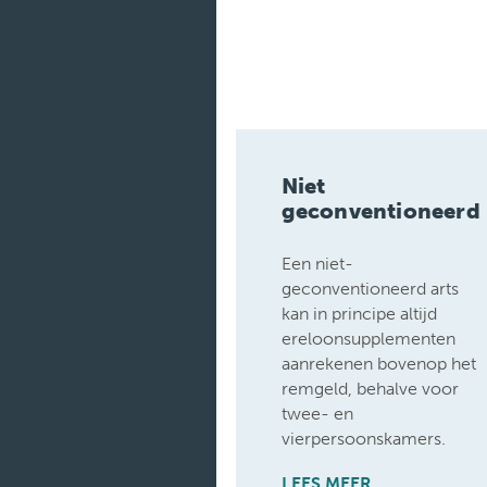
Medische
diensten
Onderzoeken
Verpleegafdelingen
Niet
geconventioneerd
Een niet-
geconventioneerd arts
kan in principe altijd
ereloonsupplementen
aanrekenen bovenop het
remgeld, behalve voor
twee- en
vierpersoonskamers.
LEES MEER