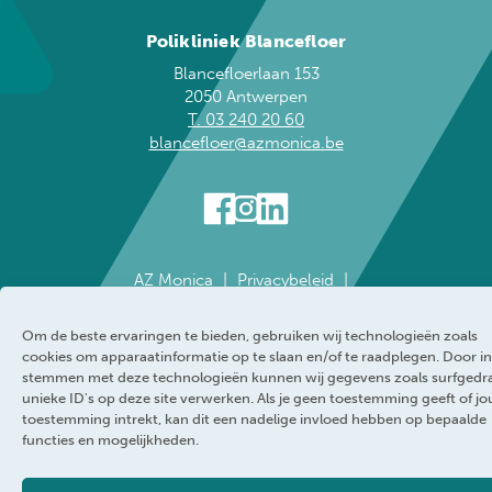
Polikliniek Blancefloer
Blancefloerlaan 153
2050 Antwerpen
T. 03 240 20 60
blancefloer@azmonica.be
AZ Monica
Privacybeleid
Responsible disclosure policy
Cookie policy
Klokkenluider
Toegankelijkheidsverklaring
Om de beste ervaringen te bieden, gebruiken wij technologieën zoals
WEBRAND
cookies om apparaatinformatie op te slaan en/of te raadplegen. Door in
stemmen met deze technologieën kunnen wij gegevens zoals surfgedr
unieke ID's op deze site verwerken. Als je geen toestemming geeft of j
toestemming intrekt, kan dit een nadelige invloed hebben op bepaalde
functies en mogelijkheden.