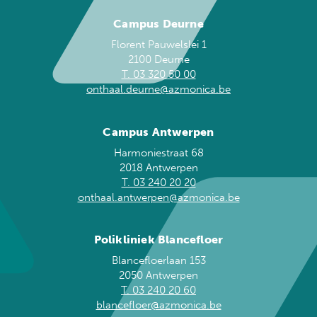
Campus Deurne
Florent Pauwelslei 1
2100 Deurne
T. 03 320 50 00
onthaal.deurne@azmonica.be
Campus Antwerpen
Harmoniestraat 68
2018 Antwerpen
T. 03 240 20 20
onthaal.antwerpen@azmonica.be
Polikliniek Blancefloer
Blancefloerlaan 153
2050 Antwerpen
T. 03 240 20 60
blancefloer@azmonica.be