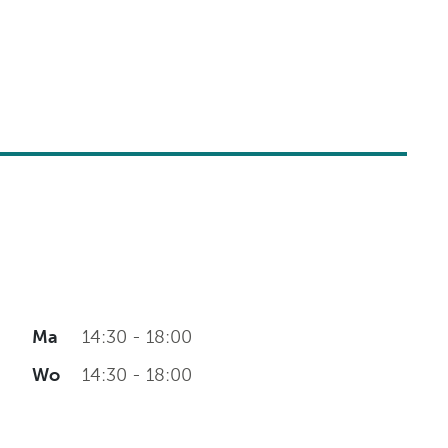
Klinische biologie
nt
Labo
anatomopathologie
Zorgprogramma’s
Ma
14:30 - 18:00
Wo
14:30 - 18:00