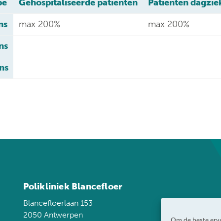
pe
Gehospitaliseerde patiënten
Patiënten dagzie
ns
max 200%
max 200%
ns
ns
Polikliniek Blancefloer
Blancefloerlaan 153
2050 Antwerpen
Om de beste erva