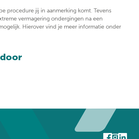
Klinische biologie
nt
ype procedure jij in aanmerking komt. Tevens
Labo
 extreme vermagering ondergingen na een
anatomopathologie
ogelijk. Hierover vind je meer informatie onder
Zorgprogramma’s
 door