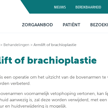
NIEUWS
BEREIKBAARHEID
Campus D
ZORGAANBOD
PATIËNT
BEZOEK
03 320 5
Artsen
Consultatie
Bezo
Behandelingen
Armlift of brachioplastie
Medische diensten
Opname
Bere
ift of brachioplastie
Verpleegafdelingen
Patiëntenbegeleid
Prak
info
Onderzoeken
Patiëntenrechten
 is een operatie om het uitzicht van de bovenarmen te
Behandelingen
Voorzieningen
rden verbeterd.
Financiële informa
bovenarmen voornamelijk vetophoping vertonen, kan lip
 huid aanwezig is, zal deze worden verwijderd, met een
Sociaal
ur en huidverwijdering is mogelijk.