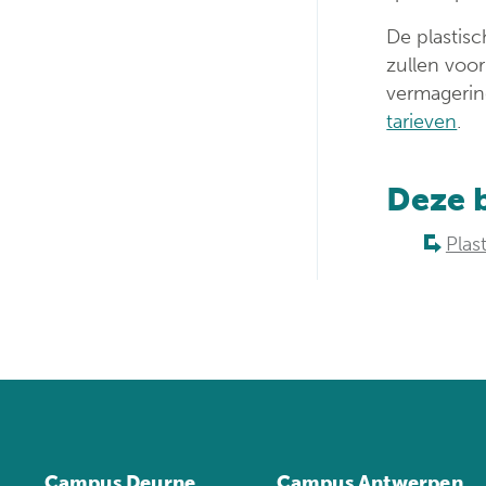
De plastisc
zullen voo
vermagerin
tarieven
.
Deze 
Plas
Campus Deurne
Campus Antwerpen