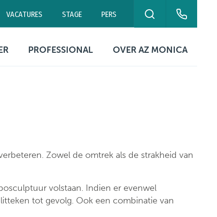
VACATURES
STAGE
PERS
ZOEKEN
eurne
Campus Antwerpen
Polikliniek Blancefloer
ER
PROFESSIONAL
OVER AZ MONICA
0 00
03 240 20 20
03 240 20 60
ekuren
Contact artsen
Organisatie
ikbaarheid
Digitale
Missie & visie
patiëntengegevens
ing
tische
Kwaliteitszorg &
rmatie
Documenten &
patiëntveiligheid
formulieren
Netwerk Helix
 verbeteren. Zowel de omtrek als de strakheid van
Ethische commissie
Campussen
Evenementen &
tie
osculptuur volstaan. Indien er evenwel
symposia
Contact
 litteken tot gevolg. Ook een combinatie van