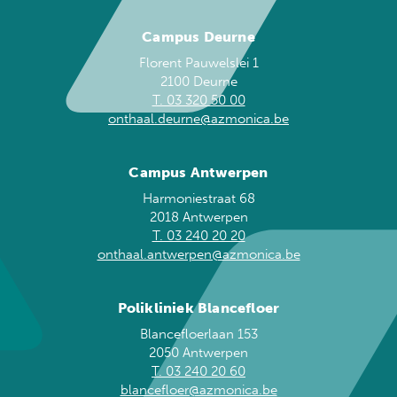
Campus Deurne
Florent Pauwelslei 1
2100 Deurne
T. 03 320 50 00
onthaal.deurne@azmonica.be
Campus Antwerpen
Harmoniestraat 68
2018 Antwerpen
T. 03 240 20 20
onthaal.antwerpen@azmonica.be
Polikliniek Blancefloer
Blancefloerlaan 153
2050 Antwerpen
T. 03 240 20 60
blancefloer@azmonica.be