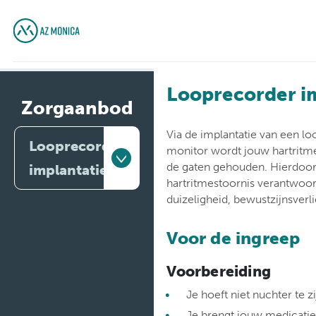
Looprecorder i
Zorgaanbod
Via de implantatie van een l
Looprecorder
monitor wordt jouw hartritme
de gaten gehouden. Hierdoor
implantatie
hartritmestoornis verantwoord
duizeligheid, bewustzijnsverli
Artsen
Voor de ingreep
Behandelingen
Voorbereiding
Medische
diensten
Je hoeft niet nuchter te zi
Onderzoeken
Je brengt jouw medicatiel