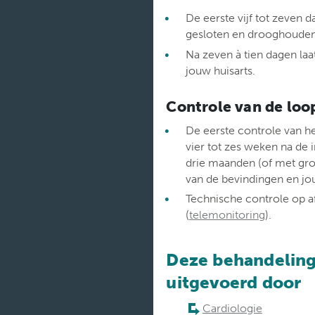
De eerste vijf tot zeven 
gesloten en drooghouden
Na zeven à tien dagen laa
jouw huisarts.
Controle van de loo
De eerste controle van he
vier tot zes weken na de 
drie maanden (of met grot
van de bevindinge
Technische controle op a
(
telemonitoring
).
Deze behandelin
uitgevoerd door
Cardiologie