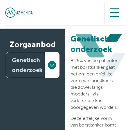
Genetisch
Zorgaanbod
onderzoek
Genetisch
Bij 5% van de patiënten
met borstkanker gaat
onderzoek
het om een erfelijke
vorm van borstkanker,
Artsen
die zowel langs
moeders- als
Behandelingen
vaderszijde kan
doorgegeven worden.
Medische
diensten
Deze erfelijke vorm
van borstkanker komt
Onderzoeken