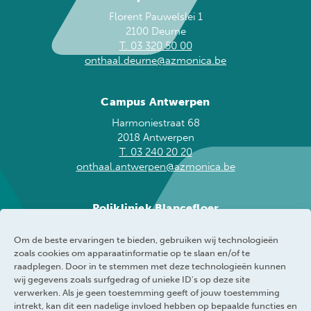
Florent Pauwelslei 1
2100 Deurne
T. 03 320 50 00
onthaal.deurne@azmonica.be
Campus Antwerpen
Harmoniestraat 68
2018 Antwerpen
T. 03 240 20 20
onthaal.antwerpen@azmonica.be
Polikliniek Blancefloer
Blancefloerlaan 153
Om de beste ervaringen te bieden, gebruiken wij technologieën
2050 Antwerpen
zoals cookies om apparaatinformatie op te slaan en/of te
T. 03 240 20 60
raadplegen. Door in te stemmen met deze technologieën kunnen
blancefloer@azmonica.be
wij gegevens zoals surfgedrag of unieke ID's op deze site
verwerken. Als je geen toestemming geeft of jouw toestemming
intrekt, kan dit een nadelige invloed hebben op bepaalde functies en