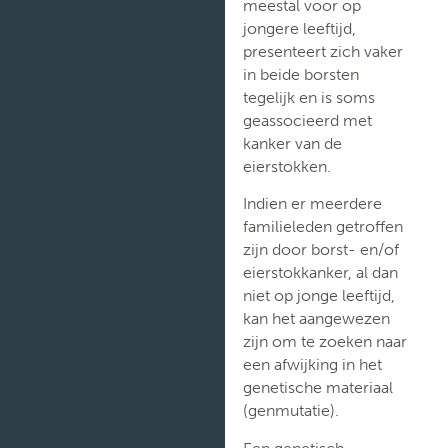
meestal voor op
jongere leeftijd,
Verpleegafdelingen
presenteert zich vaker
in beide borsten
tegelijk en is soms
geassocieerd met
kanker van de
eierstokken.
Indien er meerdere
familieleden getroffen
zijn door borst- en/of
eierstokkanker, al dan
niet op jonge leeftijd,
kan het aangewezen
zijn om te zoeken naar
een afwijking in het
genetische materiaal
(genmutatie).
Een genetisch