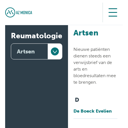
Artsen
Reumatologie
Nieuwe patiënten
Artsen
dienen steeds een
verwijsbrief van de
Artsen
arts en
bloedresultaten mee
Ontstekingsreuma
te brengen.
Osteoporose
D
Systeemziekten
De Boeck Evelien