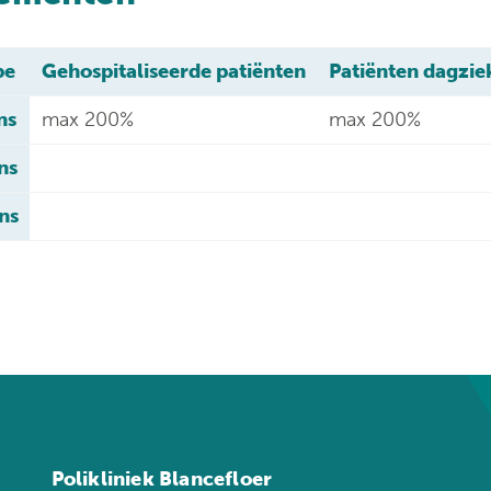
pe
Gehospitaliseerde patiënten
Patiënten dagzie
ns
max 200%
max 200%
ns
ns
Polikliniek Blancefloer