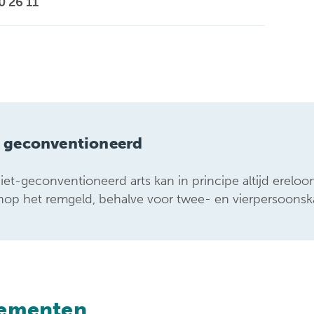
0 26 11
t geconventioneerd
iet-geconventioneerd arts kan in principe altijd ere
op het remgeld, behalve voor twee- en vierpersoonsk
ementen