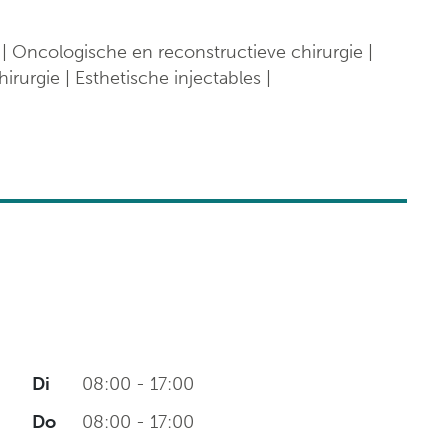
Klinische biologie
nt
Labo
| Oncologische en reconstructieve chirurgie |
anatomopathologie
rurgie | Esthetische injectables |
Zorgprogramma’s
Di
08:00 - 17:00
Do
08:00 - 17:00