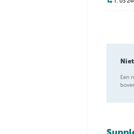
T. 03 24
Nie
Een n
boven
Suppl