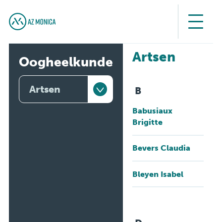
Artsen
Oogheelkunde
Artsen
B
Babusiaux
Artsen
Brigitte
Consultatie
Bevers Claudia
Aandoeningen
Bleyen Isabel
Opname