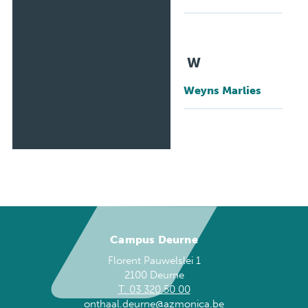
W
Weyns Marlies
Campus Deurne
Florent Pauwelslei 1
2100 Deurne
T. 03 320 50 00
onthaal.deurne@azmonica.be