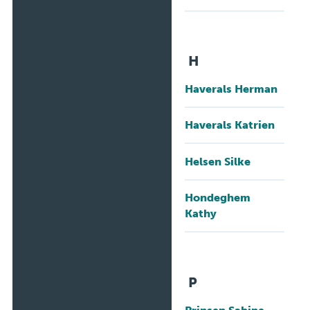
H
Haverals Herman
Haverals Katrien
Helsen Silke
Hondeghem
Kathy
P
Prinsen Sabine