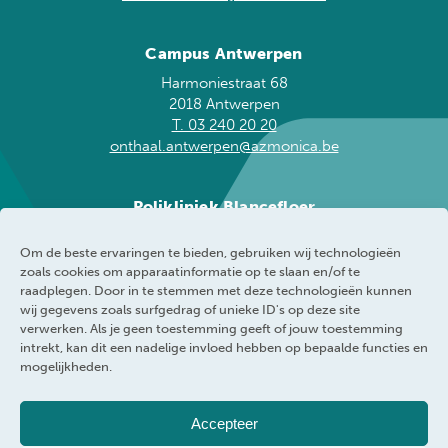
Campus Antwerpen
Harmoniestraat 68
2018 Antwerpen
T. 03 240 20 20
onthaal.antwerpen@azmonica.be
Polikliniek Blancefloer
Blancefloerlaan 153
Om de beste ervaringen te bieden, gebruiken wij technologieën
2050 Antwerpen
zoals cookies om apparaatinformatie op te slaan en/of te
T. 03 240 20 60
raadplegen. Door in te stemmen met deze technologieën kunnen
blancefloer@azmonica.be
wij gegevens zoals surfgedrag of unieke ID's op deze site
verwerken. Als je geen toestemming geeft of jouw toestemming
intrekt, kan dit een nadelige invloed hebben op bepaalde functies en
mogelijkheden.
AZ Monica
Privacybeleid
Accepteer
Responsible disclosure policy
Cookie policy