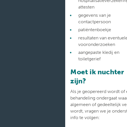
hospitalisatieverzekerin
attesten
gegevens van je
contactpersoon
patiëntenboekje
resultaten van eventuel
vooronderzoeken
aangepaste kledij en
toiletgerief
Moet ik nuchter
zijn?
Als je geopereerd wordt of
behandeling ondergaat waar
algemeen of gedeeltelijk v
wordt, vragen we je onders
info te volgen: