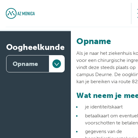
Opname
Oogheelkunde
Als je naar het ziekenhuis 
voor een chirurgische ingr
Opname
vindt deze steeds plaats op
campus Deurne. De oogklin
Artsen
kan je bereiken via route 82
Consultatie
Wat neem je me
je identiteitskaart
Aandoeningen
betaalkaart om eventue
Opname
voorschotten te betalen
gegevens van de