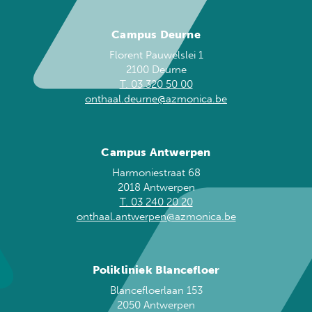
Campus Deurne
Florent Pauwelslei 1
2100 Deurne
T. 03 320 50 00
onthaal.deurne@azmonica.be
Campus Antwerpen
Harmoniestraat 68
2018 Antwerpen
T. 03 240 20 20
onthaal.antwerpen@azmonica.be
Polikliniek Blancefloer
Blancefloerlaan 153
2050 Antwerpen