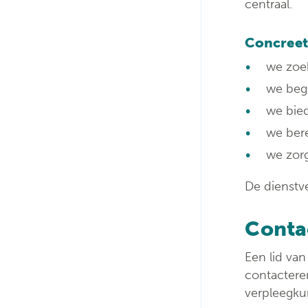
centraal.
Concreet
we zoek
we beg
we bie
we bere
we zor
De dienstve
Conta
Een lid van
contacteren
verpleegku