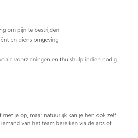
Klinische biologie
nt
Labo
anatomopathologie
g om pijn te bestrijden
Zorgprogramma’s
iënt en diens omgeving
ociale voorzieningen en thuishulp indien nodig
 met je op, maar natuurlijk kan je hen ook zelf
jd iemand van het team bereiken via de arts of