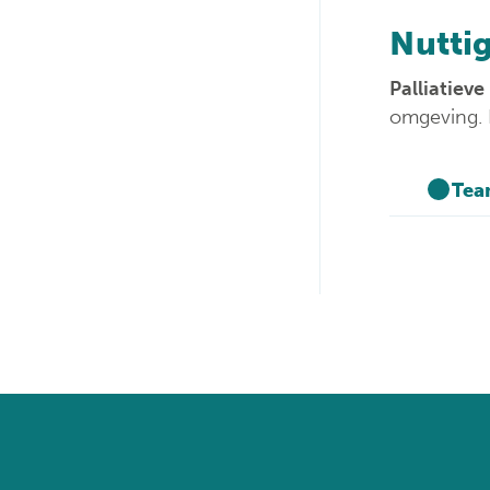
Nuttig
Palliatiev
omgeving. 
Te