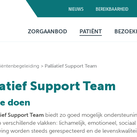
NIEUWS
BEREIKBAARHEID
Campus D
ZORGAANBOD
PATIËNT
BEZOEK
03 320 5
Artsen
Consultatie
Bezo
Medische diensten
Opname
Bere
iëntenbegeleiding
Palliatief Support Team
Verpleegafdelingen
Patiëntenbegeleid
Prak
iatief Support Team
info
Onderzoeken
Patiëntenrechten
e doen
Behandelingen
Voorzieningen
tief Support Team
biedt zo goed mogelijk ondersteuning
Financiële informa
 verschillende vlakken: lichamelijk, emotioneel, sociaal
Sociaal
ing worden steeds gerespecteerd en de levenskwaliteit