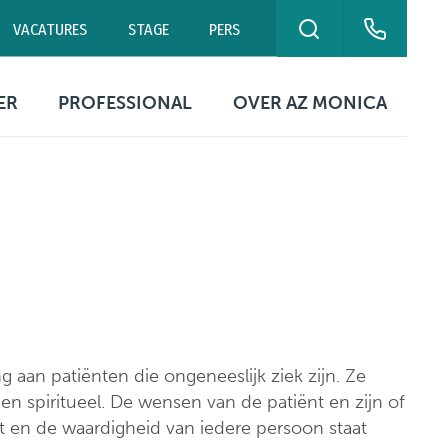
VACATURES
STAGE
PERS
ZOEKEN
eurne
Campus Antwerpen
Polikliniek Blancefloer
ER
PROFESSIONAL
OVER AZ MONICA
0 00
03 240 20 20
03 240 20 60
ekuren
Contact artsen
Organisatie
ikbaarheid
Digitale
Missie & visie
patiëntengegevens
ing
tische
Kwaliteitszorg &
rmatie
Documenten &
patiëntveiligheid
formulieren
Netwerk Helix
Ethische commissie
Campussen
 aan patiënten die ongeneeslijk ziek zijn. Ze
Evenementen &
tie
 en spiritueel. De wensen van de patiënt en zijn of
symposia
Contact
 en de waardigheid van iedere persoon staat