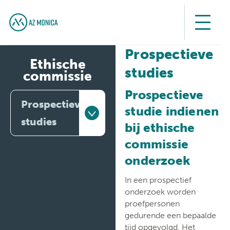
Prospectieve
Ethische
studies
commissie
Prospectieve
Prospectieve
studie indienen
studies
bij ethische
commissie
Prospectieve
studies
onderzoek
Retrospectieve
In een prospectief
studies
onderzoek worden
proefpersonen
Masterproef
gedurende een bepaalde
tijd opgevolgd. Het