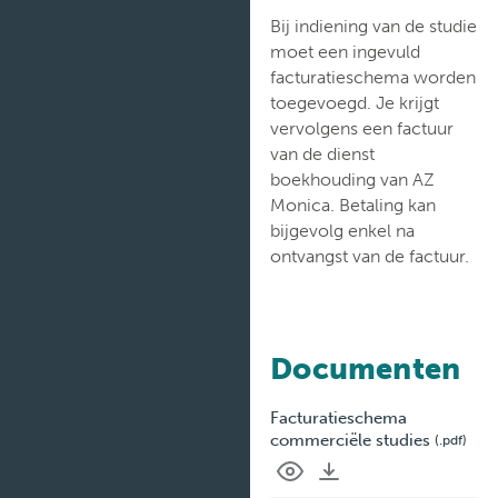
Bij indiening van de studie
moet een ingevuld
facturatieschema worden
toegevoegd. Je krijgt
vervolgens een factuur
van de dienst
boekhouding van AZ
Monica. Betaling kan
bijgevolg enkel na
ontvangst van de factuur.
Documenten
Facturatieschema
commerciële studies
(.pdf)