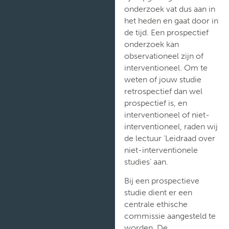
Ethische
onderzoek vat dus aan in
vragen
het heden en gaat door in
de tijd. Een prospectief
Ledenlijst
onderzoek kan
ethische
commissie
observationeel zijn of
interventioneel. Om te
Kalender
weten of jouw studie
vergaderingen
retrospectief dan wel
prospectief is, en
interventioneel of niet-
interventioneel, raden wij
de lectuur ‘Leidraad over
niet-interventionele
studies’ aan.
Bij een prospectieve
studie dient er een
centrale ethische
commissie aangesteld te
worden. De