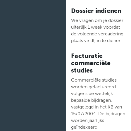
Dossier indienen
We vragen om je dossier
uiterlijk 1 week voordat
de volgende vergadering
plaats vindt, in te dienen.
Facturatie
commerciële
studies
Commerciële studies
worden gefactureerd
volgens de wettelijk
bepaalde bijdragen,
vastgelegd in het KB van
15/07/2004. De bijdragen
worden jaarlijks
geïndexeerd.