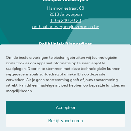
Harmoniestraat 68
2018 Antwerpen
T. 03 240 20 20
onthaal.antwerpen@azmonica.be
Polikliniek Blancefloer
Blancefloerlaan 153
Om de beste ervaringen te bieden, gebruiken wij technologieën
2050 Antwerpen
zoals cookies om apparaatinformatie op te slaan en/of te
T. 03 240 20 60
raadplegen. Door in te stemmen met deze technologieën kunnen
blancefloer@azmonica.be
wij gegevens zoals surfgedrag of unieke ID's op deze site
verwerken. Als je geen toestemming geeft of jouw toestemming
intrekt, kan dit een nadelige invloed hebben op bepaalde functies en
mogelijkheden.
Accepteer
AZ Monica
Privacybeleid
Responsible disclosure policy
Cookie policy
Bekijk voorkeuren
Klokkenluider
Toegankelijkheidsverklaring
WEBRAND