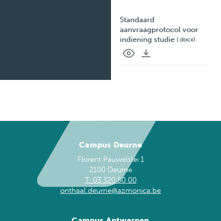
Standaard
aanvraagprotocol voor
indiening studie
(.docx)
Campus Deurne
Florent Pauwelslei 1
2100 Deurne
T. 03 320 50 00
onthaal.deurne@azmonica.be
Campus Antwerpen