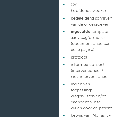
CV
hoofdonderzoeker
begeleidend schrijven
van de onderzoeker
ingevulde
template
aanvraagformulier
(document onderaan
deze pagina)
protocol
informed consent
(interventioneel /
niet-interventioneel)
indien van
toepassing:
vragenlijsten en/of
dagboeken in te
vullen door de patiënt
bewijs van “No fault”-