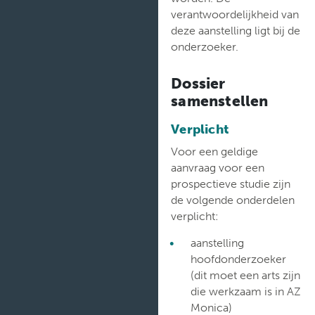
verantwoordelijkheid van
deze aanstelling ligt bij de
onderzoeker.
Dossier
samenstellen
Verplicht
Voor een geldige
aanvraag voor een
prospectieve studie zijn
de volgende onderdelen
verplicht:
aanstelling
hoofdonderzoeker
(dit moet een arts zijn
die werkzaam is in AZ
Monica)