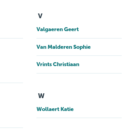
Klinische biologie
nt
Labo
V
anatomopathologie
Valgaeren Geert
Zorgprogramma’s
Van Malderen Sophie
Vrints Christiaan
W
Wollaert Katie