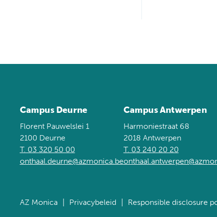
Campus Deurne
Campus Antwerpen
Florent Pauwelslei 1
Harmoniestraat 68
2100 Deurne
2018 Antwerpen
T. 03 320 50 00
T. 03 240 20 20
onthaal.deurne@azmonica.be
onthaal.antwerpen@azmon
AZ Monica
Privacybeleid
Responsible disclosure po