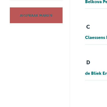
Belkova P
AFSPRAAK MAKEN
C
Claessens 
D
de Bliek E