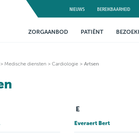
NIEUWS
BEREIKBAARHEID
Campus D
ZORGAANBOD
PATIËNT
BEZOEK
03 320 5
Artsen
Consultatie
Bezo
Medische diensten
Opname
Bere
Medische diensten
Cardiologie
Artsen
Verpleegafdelingen
Patiëntenbegeleid
Prak
en
info
Onderzoeken
Patiëntenrechten
Behandelingen
Voorzieningen
E
Financiële informa
l
Everaert Bert
Sociaal