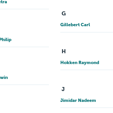
ondersteuningspu
etra
G
Gillebert Carl
Philip
H
Hokken Raymond
rwin
J
Jimidar Nadeem