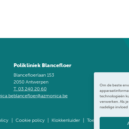
Polikliniek Blancefloer
Blancefloerlaan 153
2050 Antwerpen
Om de beste erva
T. 03 240 20 60
apparaatinformat
ica.be
blancefloer@azmonica.be
technologieën ku
verwerken. Als j
nadelige invloed
licy
Cookie policy
Klokkenluider
Toegankelijkheidsve