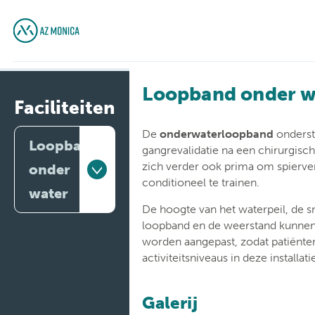
Loopband onder w
Faciliteiten
De
onderwaterloopband
onderst
Loopband
gangrevalidatie na een chirurgisc
zich verder ook prima om spierve
onder
conditioneel te trainen.
water
De hoogte van het waterpeil, de sn
loopband en de weerstand kunnen 
Hydrotherapie
worden aangepast, zodat patiënten
activiteitsniveaus in deze installa
Loopband
onder
water
Galerij