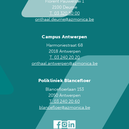
Florent Pauwelslei 1
2100 Deurne
T. 03 320 50 00
onthaal.deurne@azmonica.be
Campus Antwerpen
Harmoniestraat 68
2018 Antwerpen
T. 03 240 20 20
onthaal.antwerpen@azmonica.be
Polikliniek Blancefloer
Blancefloerlaan 153
2050 Antwerpen
T. 03 240 20 60
blancefloer@azmonica.be